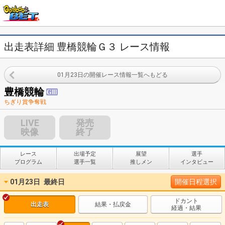
出走表詳細 豊橋競輪Ｇ３ レース情報
01月23日の開催レース情報一覧へもどる
豊橋競輪
ちぎり賞争奪戦
LIVE
発売
映像
終了
レース
出場予定
展望
選手
プログラム
選手一覧
推しメン
インタビュー
01月23日
最終日
開催日程選択
ドカント
出走表
結果・払戻金
経過・結果