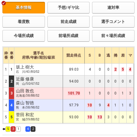
基本情報
予想/ギヤ比
連対率
着度数
前走成績
選手コメント
今場所成績
前場所成績
前々場所成績
枠
車
選手名
競走得点
S
B
逃
捲
差
マ
番
番
府県/年齢/期別/級班
坂上 樹大
1
1
89.03
4
0
0
2
5
4
石 川/43/80/S2
近藤 修康
2
2
94.00
0
0
0
0
0
0
岡 山/50/67/S2
山田 敦也
3
3
101.70
1
0
0
0
1
3
北海道/38/88/S2
森山 智徳
4
4
97.79
10
9
4
1
1
0
熊 本/38/98/S2
菅田 和宏
5
5
93.00
10
13
3
0
0
0
宮 城/39/88/S2
5
3
1
4
2