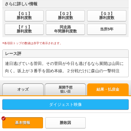
さらに詳しい情報
【Ｇ１】
【Ｇ２】
【Ｇ３】
勝利度数
勝利度数
勝利度数
【Ｆ１】
同走路
当所5年
勝利度数
年間勝利度数
※各項目トップの数値は赤字で表示されます。
レース評
連日逃げている菅田。その菅田が今日も逃げるなら展開は山田に
向く。坂上が３番手を固め本線。２分戦だけに森山の一撃特注
展開予想
オッズ
結果・払戻金
狙い目
ダイジェスト
映像
基本情報
勝敗因