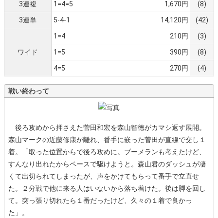
3連複
1=4=5
1,670円
(8)
3連単
5-4-1
14,120円
(42)
1=4
210円
(3)
ワイド
1=5
390円
(8)
4=5
270円
(4)
戦い終わって
後ろ攻めから押さえた菅田和宏を森山智徳がカマシ返す展開。
森山マークの近藤修康が離れ、番手に嵌った菅田が直線で交し１
着。「取った位置からで後ろ攻めに。ブーメランも考えたけど、
すんなり出れたからペースで駆けようと。森山君のダッシュが凄
くて出切られてしまったが、声をかけてもらって番手で立直せ
た。２分戦で他に来る人はいないから落ち着けた。後は脚を回し
て。突っ張り切れたら１番だったけど、久々の１着で良かっ
た」。