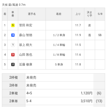
天候 曇
/
風速 0.7m
車
決ま
着
選手名
着差
上り
S/B
番
り手
菅田 和宏
1
5
11.7
差
森山 智徳
2
4
１/２車身
11.9
逃
SB
坂上 樹大
3
1
１/４車輪
11.5
山田 敦也
4
3
１/８車輪
11.6
近藤 修康
5
2
５車身
11.8
2枠複
未発売
2枠単
未発売
2車複
4=5
1,120円
(6)
2車単
5-4
3,510円
(13)