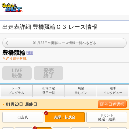
出走表詳細 豊橋競輪Ｇ３ レース情報
01月23日の開催レース情報一覧へもどる
豊橋競輪
ちぎり賞争奪戦
LIVE
発売
映像
終了
レース
出場予定
展望
選手
プログラム
選手一覧
推しメン
インタビュー
01月23日
最終日
開催日程選択
ドカント
出走表
結果・払戻金
経過・結果