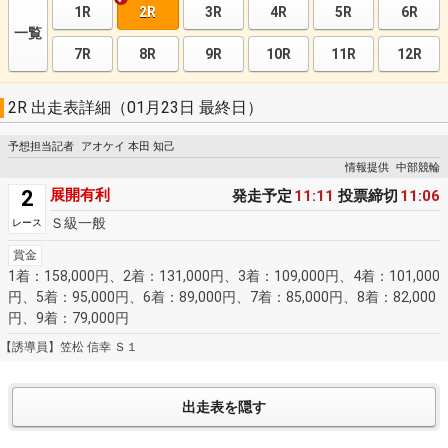
1R
2R
3R
4R
5R
6R
一覧
7R
8R
9R
10R
11R
12R
2R 出走表詳細（01月23日 最終日）
予想担当記者
アオケイ 本田 知己
情報提供
中部競輪
2
展開有利
発走予定
11:11
投票締切
11:06
Ｓ級一般
レース
賞金
1着：158,000円、2着：131,000円、3着：109,000円、4着：101,000
円、5着：95,000円、6着：89,000円、7着：85,000円、8着：82,000
円、9着：79,000円
【誘導員】笠松 信幸 Ｓ１