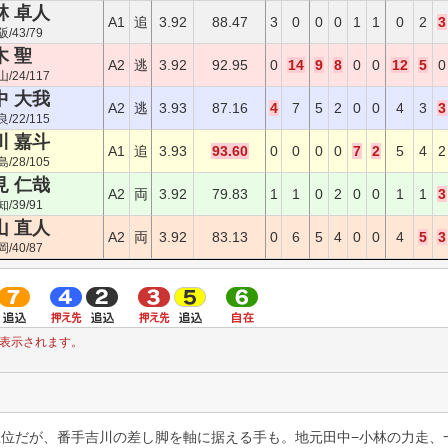
林 卓人
A1
追
3.92
88.47
3
0
0
0
1
1
0
2
3
/43/79
木 聖
A2
逃
3.92
92.95
0
14
9
8
0
0
12
5
0
/24/117
中 大我
A2
逃
3.93
87.16
4
7
5
2
0
0
4
3
3
/22/115
川 嘉斗
A1
追
3.93
93.60
0
0
0
0
7
2
5
4
2
/28/105
見 仁哉
A2
両
3.92
79.83
1
1
0
2
0
0
1
1
3
/39/91
山 直人
A2
両
3.92
83.13
0
6
5
4
0
0
4
5
3
/40/87
表示されます。
位だが、番手吉川の差し脚を軸に据える手も。地元田中−小林の力走、