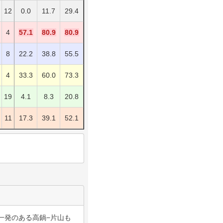
12
0.0
11.7
29.4
4
57.1
80.9
80.9
8
22.2
38.8
55.5
4
33.3
60.0
73.3
19
4.1
8.3
20.8
11
17.3
39.1
52.1
一発のある高鍋−片山も