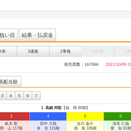
狙い目
結果・払戻金
車単
3連複
2車複
2枠単
2
発売票数：167066
2021/10/09 
高配当順
3
4
5
6
7
1
高鍋 邦彰
【福 岡 95期】
3
4
5
6
畝木 聖
田中 大我
吉川 嘉斗
深見 仁哉
岡 山 117期
奈 良 115期
徳 島 105期
愛 知 91期