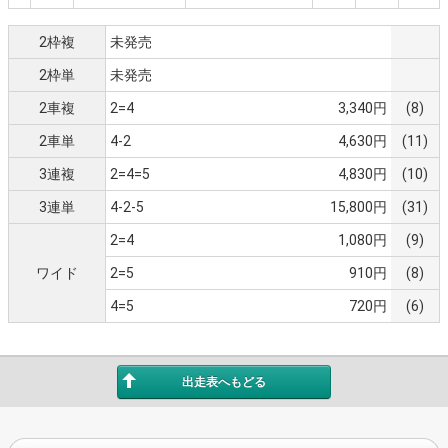
2枠複
未発売
2枠単
未発売
2車複
2=4
3,340円
(8)
2車単
4-2
4,630円
(11)
3連複
2=4=5
4,830円
(10)
3連単
4-2-5
15,800円
(31)
2=4
1,080円
(9)
ワイド
2=5
910円
(8)
4=5
720円
(6)
出走表へもどる