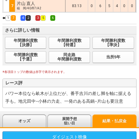
片山 直人
7
83.13
0
6
5
4
0
0
福 岡/40/87/A2
1
7
4
2
3
5
6
さらに詳しい情報
年間勝利度数
年間勝利度数
年間勝利度数
【決勝】
【特選】
【準決】
年間勝利度数
同走路
当所5年
【予選】
年間勝利度数
※各項目トップの数値は赤字で表示されます。
レース評
パワー本位なら畝木が上位だが、番手吉川の差し脚を軸に据える
手も。地元田中−小林の力走、一発のある高鍋−片山も要注意
展開予想
オッズ
結果・払戻金
狙い目
ダイジェスト
映像