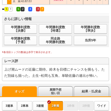
兵 庫/43/87/S1
5
1
6
2
4
3
7
さらに詳しい情報
年間勝利度数
年間勝利度数
年間勝利度数
【決勝】
【特選】
【準決】
年間勝利度数
同走路
当所5年
【予選】
年間勝利度数
※各項目トップの数値は赤字で表示されます。
レース評
上げ潮ムードの近藤に期待。鈴木を目標にチャンスを掴もう。た
だ別線も揃った。土生−松岡も互角。単騎佐藤の連出が怖い。
展開予想
オッズ
結果・払戻金
狙い目
3連単
2車単
3連複
2車複
2枠単
2枠複
ワイド