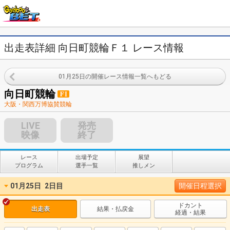
出走表詳細 向日町競輪Ｆ１ レース情報
01月25日の開催レース情報一覧へもどる
向日町競輪
大阪・関西万博協賛競輪
LIVE
発売
映像
終了
レース
出場予定
展望
プログラム
選手一覧
推しメン
01月25日
2日目
開催日程選択
ドカント
出走表
結果・払戻金
経過・結果