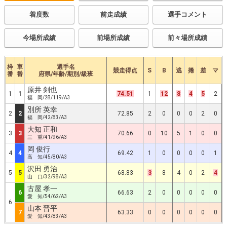
着度数
前走成績
選手コメント
今場所成績
前場所成績
前々場所成績
枠
車
選手名
競走得点
S
B
逃
捲
差
マ
番
番
府県/年齢/期別/級班
原井 剣也
1
1
74.51
1
12
8
4
5
2
福 岡/28/119/A3
別所 英幸
2
2
72.85
2
0
0
0
2
0
福 岡/42/83/A3
大知 正和
3
3
70.66
0
10
5
1
0
0
三 重/41/96/A3
岡 俊行
4
4
69.42
1
0
0
0
0
1
高 知/45/80/A3
沢田 勇治
5
5
68.83
3
8
4
0
2
4
山 口/32/98/A3
古屋 孝一
6
66.63
2
0
0
0
0
0
愛 知/54/62/A3
6
山本 晋平
7
63.33
0
0
0
0
0
0
愛 知/43/83/A3