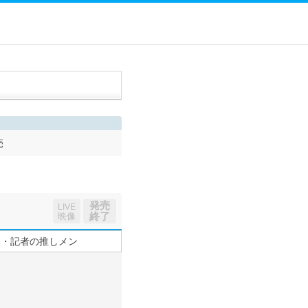
売
発売
LIVE
終了
映像
望・記者の推しメン