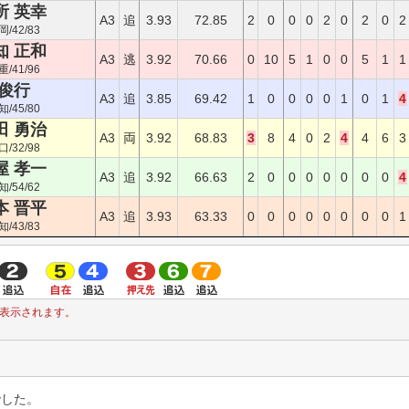
所 英幸
A3
追
3.93
72.85
2
0
0
0
2
0
2
0
2
/42/83
知 正和
A3
逃
3.92
70.66
0
10
5
1
0
0
5
1
1
/41/96
 俊行
A3
追
3.85
69.42
1
0
0
0
0
1
0
1
4
/45/80
田 勇治
A3
両
3.92
68.83
3
8
4
0
2
4
4
6
3
/32/98
屋 孝一
A3
追
3.92
66.63
2
0
0
0
0
0
0
0
4
/54/62
本 晋平
A3
追
3.93
63.33
0
0
0
0
0
0
0
0
1
/43/83
表示されます。
でした。