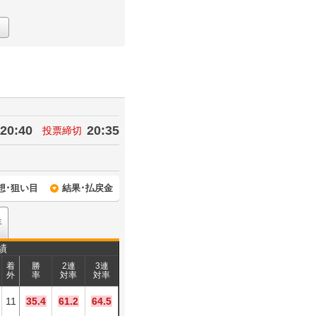
20:40
20:35
投票締切
想･狙い目
結果･払戻金
年
績
着
勝
2連
3連
外
率
対率
対率
11
35.4
61.2
64.5