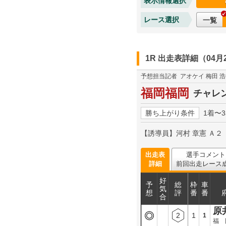
表示情報選択
レース選択
一覧
1R 出走表詳細（04月
予想担当記者
アオケイ 梅田 
福岡福岡
チャレ
勝ち上がり条件
1着〜
【誘導員】河村 章憲 Ａ２
出走表
選手コメント
詳細
前回出走レース
好
予
総
枠
車
気
想
評
番
番
合
原
2
1
1
福 岡