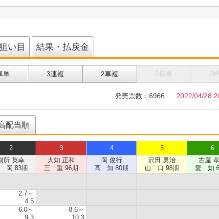
狙い目
結果・払戻金
車単
3連複
2車複
2枠単
2
発売票数：6966
2022/04/28 
高配当順
2
3
4
5
6
別所 英幸
大知 正和
岡 俊行
沢田 勇治
古屋 
 岡 83期
三 重 96期
高 知 80期
山 口 98期
愛 知 
2.7～
4.5
6.0～
8.6～
9.3
10.3