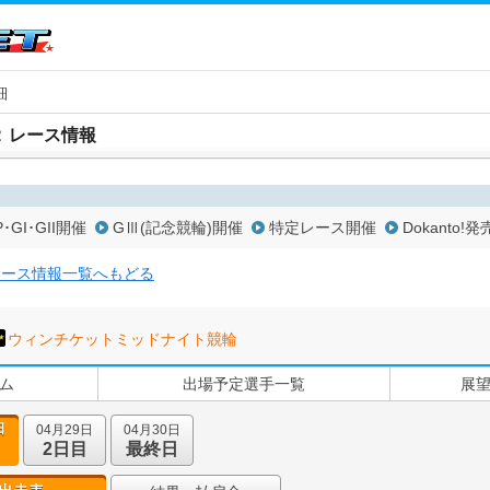
細
２ レース情報
P･GI･GII開催
GⅢ(記念競輪)開催
特定レース開催
Dokanto!発
レース情報一覧へもどる
ウィンチケットミッドナイト競輪
ム
出場予定選手一覧
展
日
04月29日
04月30日
2日目
最終日