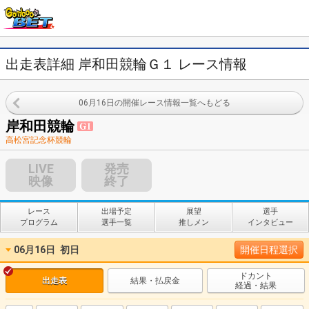
出走表詳細 岸和田競輪Ｇ１ レース情報
06月16日の開催レース情報一覧へもどる
岸和田競輪
高松宮記念杯競輪
LIVE
発売
映像
終了
レース
出場予定
展望
選手
プログラム
選手一覧
推しメン
インタビュー
06月16日
初日
開催日程選択
ドカント
出走表
結果・払戻金
経過・結果