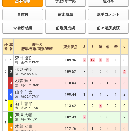
基本情報
予想/ギヤ比
連対率
着度数
前走成績
選手コメント
今場所成績
前場所成績
前々場所成績
枠
車
選手名
競走得点
S
B
逃
捲
差
マ
番
番
府県/年齢/期別/級班
森田 優弥
1
1
109.36
7
12
4
6
1
0
埼 玉/23/113/S1
伏見 俊昭
2
2
109.52
3
0
0
0
5
4
福 島/46/75/S2
杉森 輝大
3
3
110.83
2
1
0
1
7
3
茨 城/39/103/S1
山岸 佳太
4
108.44
1
9
1
5
1
2
茨 城/32/107/S1
4
新山 響平
5
113.62
3
9
4
3
0
0
青 森/28/107/S1
芦澤 大輔
6
102.43
7
0
0
0
3
2
茨 城/40/90/S1
5
木暮 安由
7
112.76
0
1
0
2
5
0
群 馬/37/92/S1