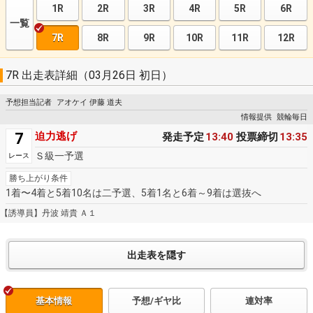
1R
2R
3R
4R
5R
6R
一覧
7R
8R
9R
10R
11R
12R
7R 出走表詳細（03月26日 初日）
予想担当記者
アオケイ 伊藤 道夫
情報提供
競輪毎日
7
迫力逃げ
発走予定
13:40
投票締切
13:35
Ｓ級一予選
レース
勝ち上がり条件
1着〜4着と5着10名は二予選、5着1名と6着～9着は選抜へ
【誘導員】丹波 靖貴 Ａ１
基本情報
予想/ギヤ比
連対率