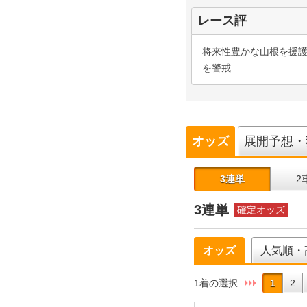
レース評
将来性豊かな山根を援護
を警戒
オッズ
展開予想・
3連単
2
3連単
確定オッズ
オッズ
人気順・
1着の選択
1
2