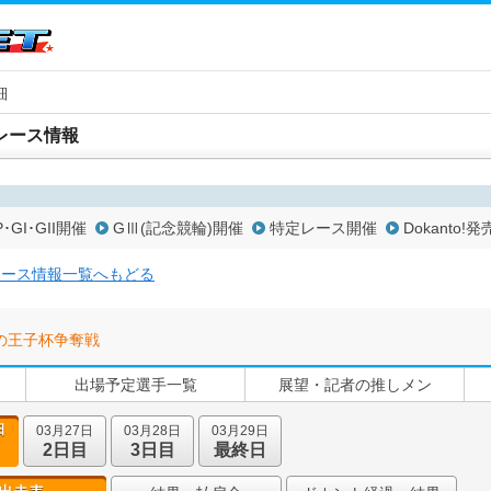
細
レース情報
P･GI･GII開催
GⅢ(記念競輪)開催
特定レース開催
Dokanto!発
レース情報一覧へもどる
の王子杯争奪戦
出場予定選手一覧
展望・記者の推しメン
日
03月27日
03月28日
03月29日
2日目
3日目
最終日