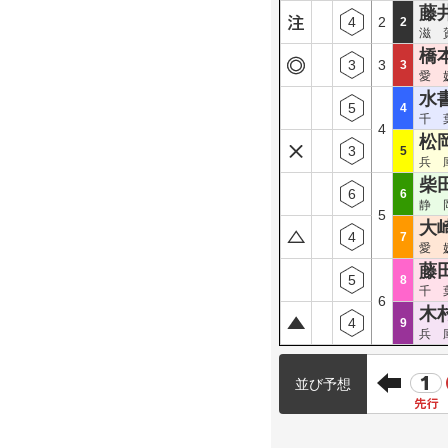
藤
4
2
2
滋 賀
橋
3
3
3
愛 媛
水
5
4
千 葉
4
松
3
5
兵 庫
柴
6
6
静 岡
5
大
4
7
愛 媛
藤
5
8
千 葉
6
木
4
9
兵 庫
並び予想