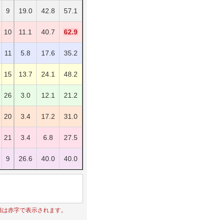
9
19.0
42.8
57.1
10
11.1
40.7
62.9
11
5.8
17.6
35.2
15
13.7
24.1
48.2
26
3.0
12.1
21.2
20
3.4
17.2
31.0
21
3.4
6.8
27.5
9
26.6
40.0
40.0
値は赤字で表示されます。