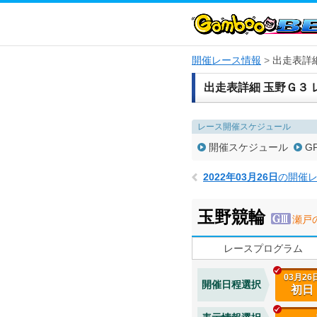
開催レース情報
出走表詳
出走表詳細 玉野Ｇ３ 
レース開催スケジュール
開催スケジュール
G
2022年03月26日
の開催
玉野競輪
瀬戸
レースプログラム
03月26
開催日程選択
初日