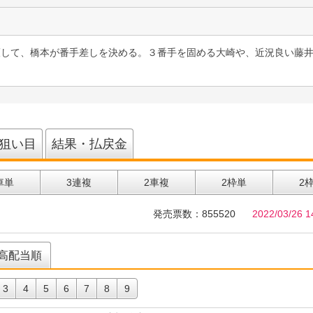
して、橋本が番手差しを決める。３番手を固める大崎や、近況良い藤井
狙い目
結果・払戻金
車単
3連複
2車複
2枠単
2
発売票数：855520
2022/03/26 
高配当順
3
4
5
6
7
8
9