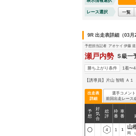
表示情報選択
レース選択
一覧
9R 出走表詳細（03月
予想担当記者
アオケイ 伊藤 
瀬戸内勢
Ｓ級一
勝ち上がり条件
1着〜
【誘導員】片山 智晴 Ａ１
出走表
選手コメント
詳細
前回出走レース
好
予
総
枠
車
気
想
評
番
番
合
山
4
1
1
岡 山