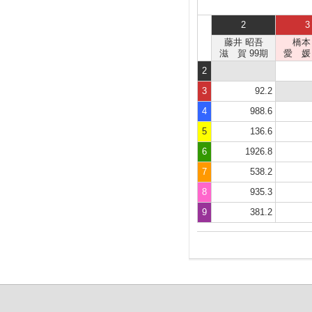
2
3
藤井 昭吾
橋本
滋 賀 99期
愛 媛 
2
3
92.2
4
988.6
5
136.6
6
1926.8
7
538.2
8
935.3
9
381.2