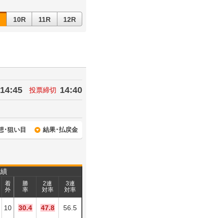
10R
11R
12R
14:45
14:40
投票締切
想･狙い目
結果･払戻金
成績
着
勝
2連
3連
外
率
対率
対率
10
30.4
47.8
56.5