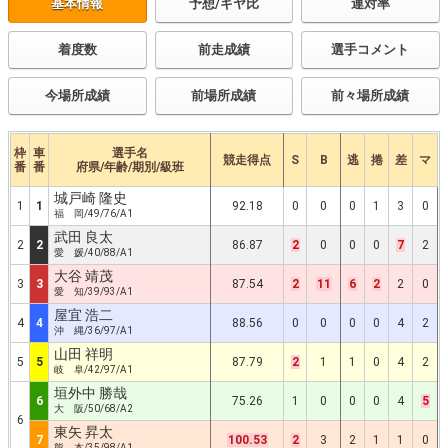
基本情報
予想/ギヤ比
連対率
着度数
前走成績
選手コメント
今場所成績
前場所成績
前々場所成績
枠
車
選手名
競走得点
S
B
逃
捲
差
マ
番
番
府県/年齢/期別/級班
城戸崎 隆史
1
1
92.18
0
0
0
1
3
0
福 岡/49/76/A1
武田 良太
2
2
86.87
2
0
0
0
7
2
愛 媛/40/88/A1
大谷 靖茂
3
3
87.54
2
11
6
2
2
0
愛 知/39/93/A1
屋宜 浩二
4
4
88.56
0
0
0
0
4
2
沖 縄/36/97/A1
山田 祥明
5
5
87.79
2
1
1
0
4
2
岐 阜/42/97/A1
垣外中 勝哉
6
75.26
1
0
0
0
4
5
大 阪/50/68/A2
6
東矢 昇太
7
100.53
2
3
2
1
1
0
熊 本/35/98/A1