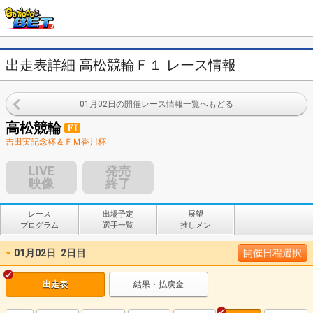
出走表詳細 高松競輪Ｆ１ レース情報
01月02日の開催レース情報一覧へもどる
高松競輪
吉田実記念杯＆ＦＭ香川杯
LIVE
発売
映像
終了
レース
出場予定
展望
プログラム
選手一覧
推しメン
01月02日
2日目
開催日程選択
出走表
結果・払戻金