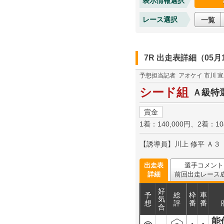
表示情報選択
レース選択
一覧
7R 出走表詳細（05月
予想担当記者
アオケイ 市川 
シード組
Ａ級特
賞金
1着：140,000円、2着：10
【誘導員】川上 修平 Ａ３
出走表
選手コメント
詳細
前回出走レース
好
予
総
枠
車
気
想
評
番
番
合
能