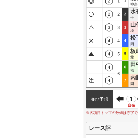
2
1
1
神奈川
水
2
2
2
千 葉
山
3
3
3
埼 玉
松
4
4
4
岡 山
板
4
5
5
愛 媛
田
4
6
福 岡
6
内
4
7
岡 山
並び予想
※各項目トップの数値は赤字で
レース評