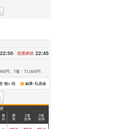
22:50
22:45
投票締切
000円、7着：71,000円
想･狙い目
結果･払戻金
年
績
着
勝
2連
3連
外
率
対率
対率