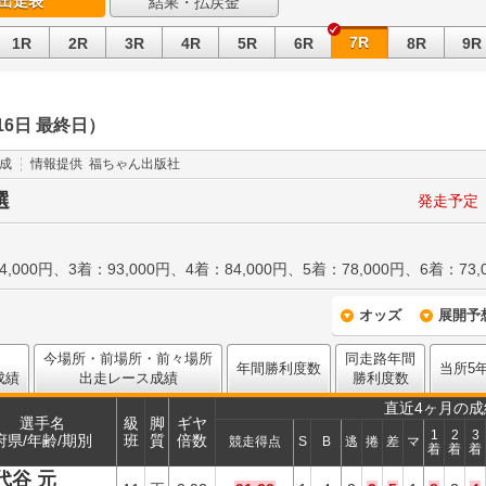
出走表
結果・払戻金
7R
1R
2R
3R
4R
5R
6R
8R
9R
16日 最終日）
宣成
情報提供
福ちゃん出版社
選
発走予定
4,000円、3着：93,000円、4着：84,000円、5着：78,000円、6着：73,
オッズ
展開予
今場所・前場所・前々場所
同走路年間
年間勝利度数
当所5
成績
出走レース成績
勝利度数
直近4ヶ月の成
選手名
級
脚
ギヤ
1
2
3
府県/年齢/期別
班
質
倍数
競走得点
S
B
逃
捲
差
マ
着
着
着
代谷 元