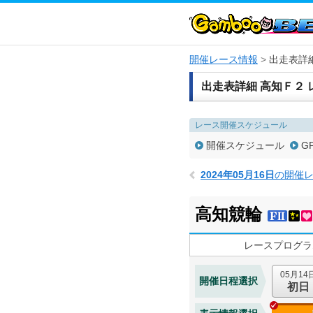
開催レース情報
出走表詳
出走表詳細 高知Ｆ２ 
レース開催スケジュール
開催スケジュール
G
2024年05月16日
の開催
高知競輪
レースプログラ
05月14
開催日程選択
初日