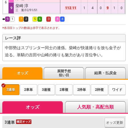
6
柴崎 淳
9
112.11
1
4
0
9
1
0
三 重/32/91/S1
9
1
7
2
5
6
3
8
4
※各項目トップの数値は赤字で表示されます。
レース評
中部勢はスプリンター同士の連係。柴崎が快速捲りを放ち金子が
迫る。単騎の吉田や山崎の捲りも魅力があり首位争い。
展開予想
オッズ
結果・払戻金
狙い目
3連単
2車単
3連複
2車複
2枠単
2枠複
ワイド
オッズ
人気順・高配当順
3連単
確定オッズ
オッズ更新