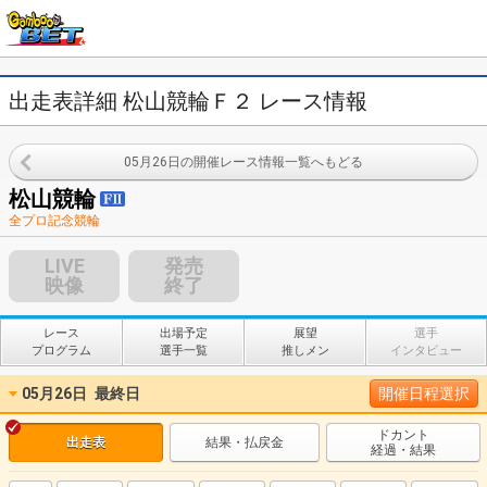
出走表詳細 松山競輪Ｆ２ レース情報
05月26日の開催レース情報一覧へもどる
松山競輪
全プロ記念競輪
LIVE
発売
映像
終了
レース
出場予定
展望
選手
プログラム
選手一覧
推しメン
インタビュー
05月26日
最終日
開催日程選択
ドカント
出走表
結果・払戻金
経過・結果