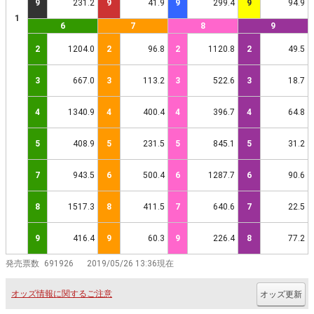
9
231.2
9
41.9
9
299.4
9
94.9
1
6
7
8
9
2
1204.0
2
96.8
2
1120.8
2
49.5
3
667.0
3
113.2
3
522.6
3
18.7
4
1340.9
4
400.4
4
396.7
4
64.8
5
408.9
5
231.5
5
845.1
5
31.2
7
943.5
6
500.4
6
1287.7
6
90.6
8
1517.3
8
411.5
7
640.6
7
22.5
9
416.4
9
60.3
9
226.4
8
77.2
発売票数
691926
2019/05/26 13:36現在
オッズ情報に関するご注意
オッズ更新