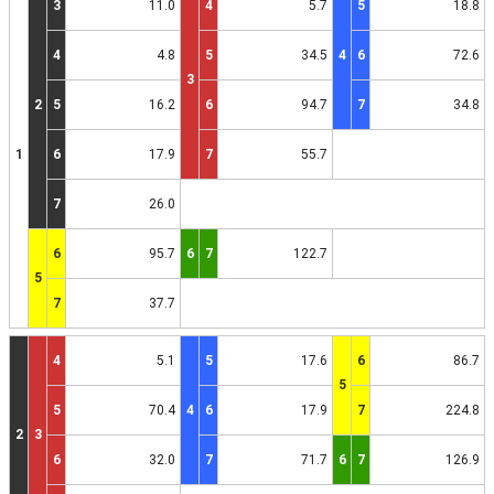
3
11.0
4
5.7
5
18.8
4
4.8
5
34.5
4
6
72.6
3
2
5
16.2
6
94.7
7
34.8
1
6
17.9
7
55.7
7
26.0
6
95.7
6
7
122.7
5
7
37.7
4
5.1
5
17.6
6
86.7
5
5
70.4
4
6
17.9
7
224.8
2
3
6
32.0
7
71.7
6
7
126.9