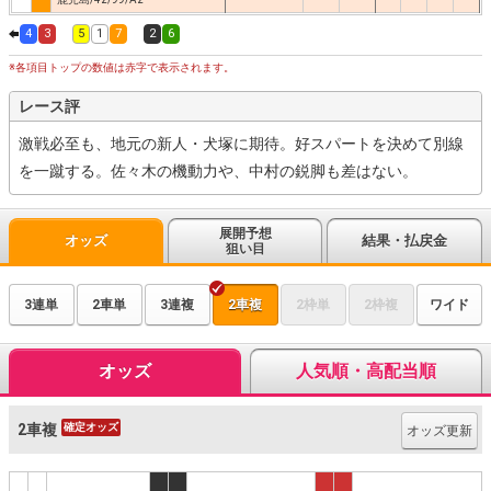
4
3
5
1
7
2
6
※各項目トップの数値は赤字で表示されます。
レース評
激戦必至も、地元の新人・犬塚に期待。好スパートを決めて別線
を一蹴する。佐々木の機動力や、中村の鋭脚も差はない。
展開予想
オッズ
結果・払戻金
狙い目
3連単
2車単
3連複
2車複
2枠単
2枠複
ワイド
オッズ
人気順・高配当順
2車複
確定オッズ
オッズ更新