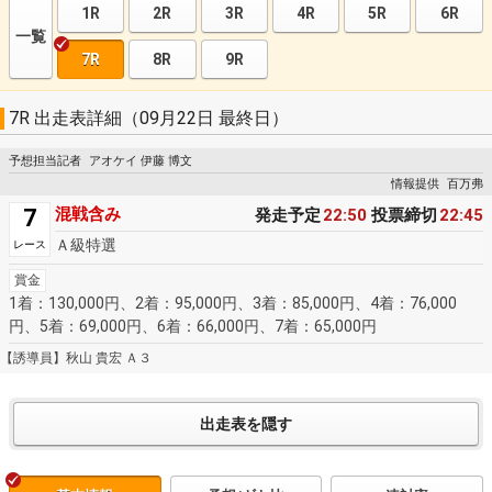
1R
2R
3R
4R
5R
6R
一覧
7R
8R
9R
7R 出走表詳細（09月22日 最終日）
予想担当記者
アオケイ 伊藤 博文
情報提供
百万弗
7
混戦含み
発走予定
22:50
投票締切
22:45
Ａ級特選
レース
賞金
1着：130,000円、2着：95,000円、3着：85,000円、4着：76,000
円、5着：69,000円、6着：66,000円、7着：65,000円
【誘導員】秋山 貴宏 Ａ３