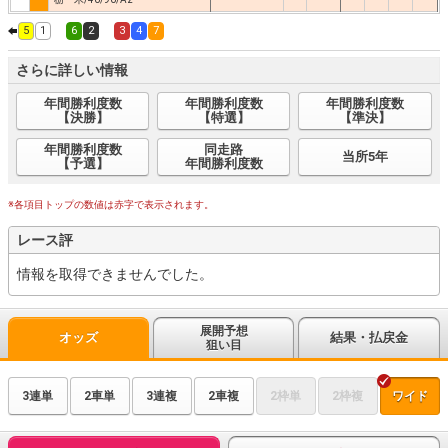
5
1
6
2
3
4
7
さらに詳しい情報
年間勝利度数
年間勝利度数
年間勝利度数
【決勝】
【特選】
【準決】
年間勝利度数
同走路
当所5年
【予選】
年間勝利度数
※各項目トップの数値は赤字で表示されます。
レース評
情報を取得できませんでした。
展開予想
オッズ
結果・払戻金
狙い目
3連単
2車単
3連複
2車複
2枠単
2枠複
ワイド