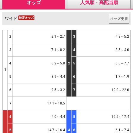
オッズ
人気順・高配当順
ワイド
確定オッズ
オッズ更新
2
2.1～2.7
3
4.3～5.2
3
7.1～8.2
4
3.5～4.0
4
5.2～5.8
2
5
6.0～7.7
1
5
3.9～4.4
6
1.7～1.9
6
2.5～3.2
7
19.0～22.0
7
17.1～18.5
4
4.0～4.4
5
16.5～17.4
5
14.7～16.4
4
6
6.1～7.4