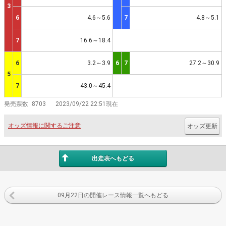
3
6
4.6～5.6
7
4.8～5.1
7
16.6～18.4
6
3.2～3.9
6
7
27.2～30.9
5
7
43.0～45.4
発売票数
8703
2023/09/22 22:51現在
オッズ情報に関するご注意
オッズ更新
出走表へもどる
09月22日の開催レース情報一覧へもどる