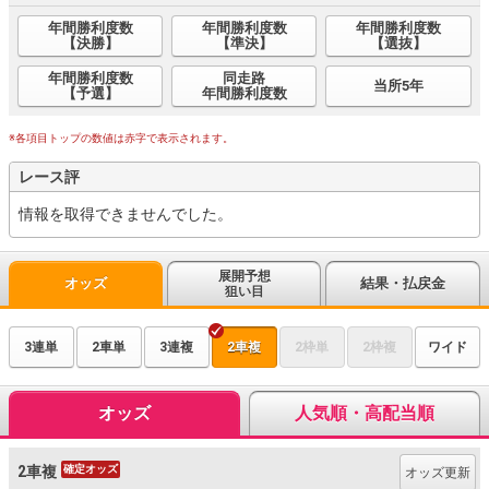
年間勝利度数
年間勝利度数
年間勝利度数
【決勝】
【準決】
【選抜】
年間勝利度数
同走路
当所5年
【予選】
年間勝利度数
※各項目トップの数値は赤字で表示されます。
レース評
情報を取得できませんでした。
展開予想
オッズ
結果・払戻金
狙い目
3連単
2車単
3連複
2車複
2枠単
2枠複
ワイド
オッズ
人気順・高配当順
2車複
確定オッズ
オッズ更新