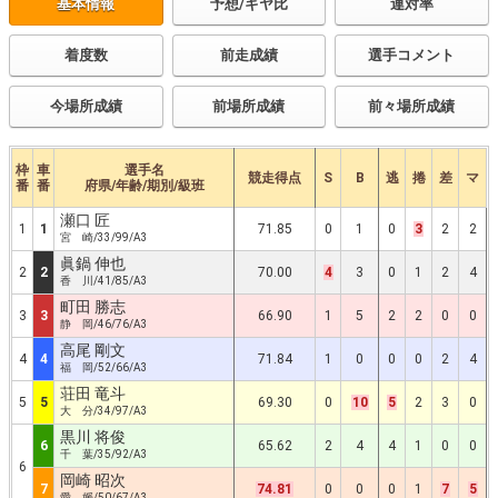
基本情報
予想/ギヤ比
連対率
着度数
前走成績
選手コメント
今場所成績
前場所成績
前々場所成績
枠
車
選手名
競走得点
S
B
逃
捲
差
マ
番
番
府県/年齢/期別/級班
瀬口 匠
1
1
71.85
0
1
0
3
2
2
宮 崎/33/99/A3
眞鍋 伸也
2
2
70.00
4
3
0
1
2
4
香 川/41/85/A3
町田 勝志
3
3
66.90
1
5
2
2
0
0
静 岡/46/76/A3
高尾 剛文
4
4
71.84
1
0
0
0
2
4
福 岡/52/66/A3
荘田 竜斗
5
5
69.30
0
10
5
2
3
0
大 分/34/97/A3
黒川 将俊
6
65.62
2
4
4
1
0
0
千 葉/35/92/A3
6
岡崎 昭次
7
74.81
0
0
0
1
7
5
愛 媛/50/67/A3