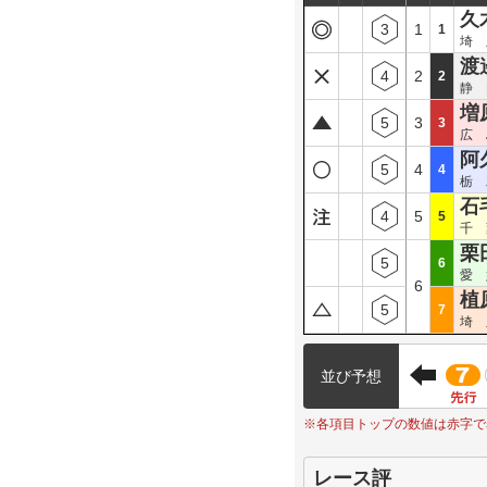
久
3
1
1
埼 玉
渡
4
2
2
静 岡
増
5
3
3
広 島
阿
5
4
4
栃 木
石
4
5
5
千 葉
栗
5
6
愛 媛
6
植
5
7
埼 玉
並び予想
※各項目トップの数値は赤字で
レース評