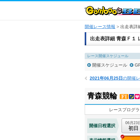
開催レース情報
出走表詳
出走表詳細 青森Ｆ１ 
レース開催スケジュール
開催スケジュール
G
2021年06月25日
の開催
青森競輪
レースプログラ
06月23
開催日程選択
初日