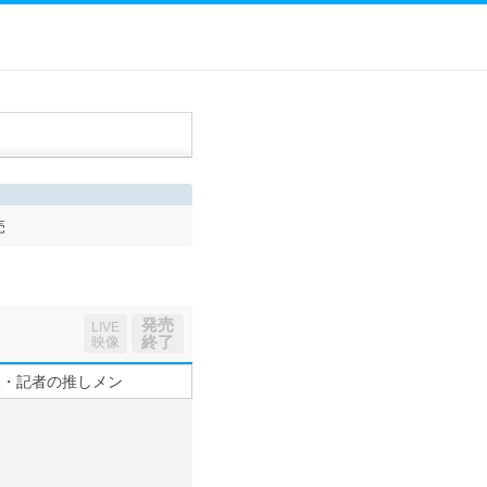
売
発売
LIVE
終了
映像
望・記者の推しメン