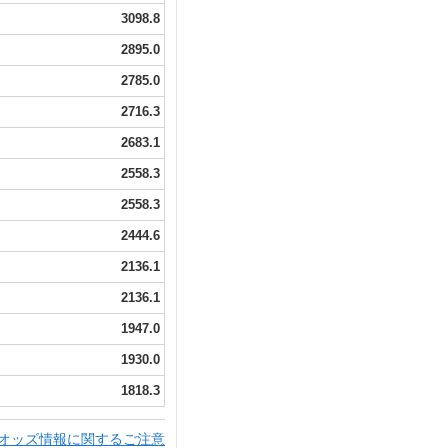
3098.8
2895.0
2785.0
2716.3
2683.1
2558.3
2558.3
2444.6
2136.1
2136.1
1947.0
1930.0
1818.3
1788.7
オッズ情報に関するご注意