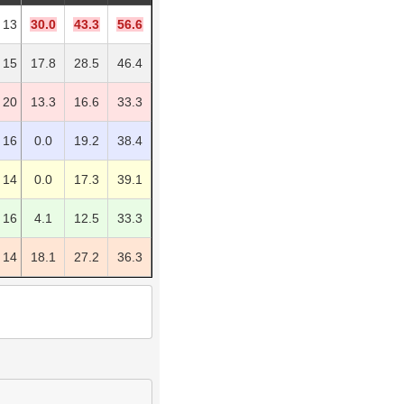
13
30.0
43.3
56.6
15
17.8
28.5
46.4
20
13.3
16.6
33.3
16
0.0
19.2
38.4
14
0.0
17.3
39.1
16
4.1
12.5
33.3
14
18.1
27.2
36.3