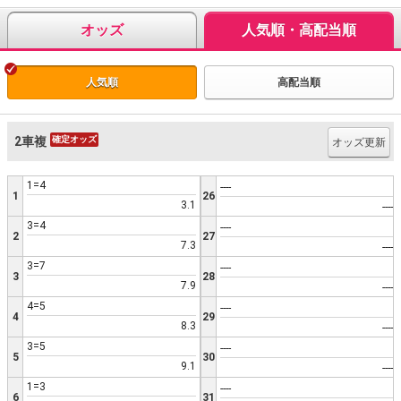
オッズ
人気順・高配当順
人気順
高配当順
2車複
確定オッズ
オッズ更新
1=4
----
1
26
3.1
----
3=4
----
2
27
7.3
----
3=7
----
3
28
7.9
----
4=5
----
4
29
8.3
----
3=5
----
5
30
9.1
----
1=3
----
6
31