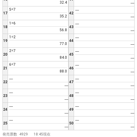
32.4
----
5=7
----
17
42
35.2
----
1=6
----
18
43
56.8
----
1=2
----
19
44
77.0
----
2=7
----
20
45
84.0
----
6=7
----
21
46
88.0
----
----
----
22
47
----
----
----
----
23
48
----
----
----
----
24
49
----
----
----
----
25
50
----
----
発売票数
4929
18:45現在