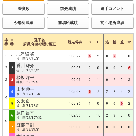
着度数
前走成績
選手コメント
今場所成績
前場所成績
前々場所成績
枠
車
選手名
競走得点
S
B
逃
捲
差
マ
番
番
府県/年齢/期別/級班
北津留 翼
1
1
105.72
5
2
0
7
0
0
福 岡/37/90/S1
香川 雄介
2
2
109.95
0
0
0
0
0
6
香 川/47/76/S1
松坂 洋平
3
3
109.08
0
1
0
2
2
3
神奈川/39/89/S1
山本 伸一
4
105.04
5
7
2
2
2
2
奈 良/39/101/S1
4
久米 良
5
105.80
1
0
0
0
6
2
徳 島/34/96/S1
原口 昌平
6
102.80
3
10
2
3
0
0
福 岡/29/107/S2
5
渡部 幸訓
7
109.00
0
0
0
0
1
0
福 島/38/89/S1