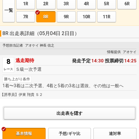
1R
2R
3R
4R
5R
6R
一覧
7R
8R
9R
10R
11R
8R 出走表詳細（05月04日 2日目）
予想担当記者
アオケイ 神長 信之
情報提供
アオケイ
8
逃走期待
発走予定
14:30
投票締切
14:25
Ｓ級一次予選
レース
勝ち上がり条件
1着〜3着は二次予選、4着と5着の3名は選抜、その他は一般へ
【誘導員】伊東 翔貴 Ｓ２
基本情報
予想/ギヤ比
連対率