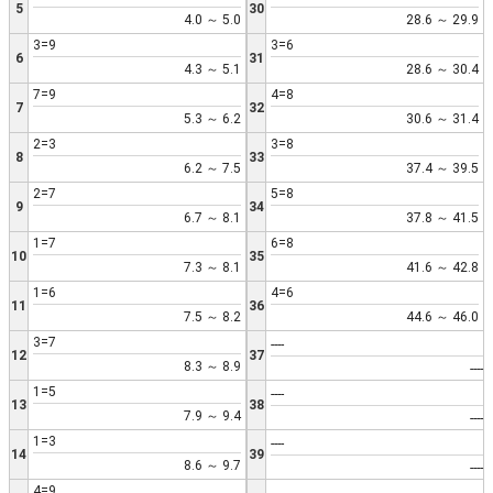
5
30
4.0 ～ 5.0
28.6 ～ 29.9
3=9
3=6
6
31
4.3 ～ 5.1
28.6 ～ 30.4
7=9
4=8
7
32
5.3 ～ 6.2
30.6 ～ 31.4
2=3
3=8
8
33
6.2 ～ 7.5
37.4 ～ 39.5
2=7
5=8
9
34
6.7 ～ 8.1
37.8 ～ 41.5
1=7
6=8
10
35
7.3 ～ 8.1
41.6 ～ 42.8
1=6
4=6
11
36
7.5 ～ 8.2
44.6 ～ 46.0
3=7
----
12
37
8.3 ～ 8.9
----
1=5
----
13
38
7.9 ～ 9.4
----
1=3
----
14
39
8.6 ～ 9.7
----
4=9