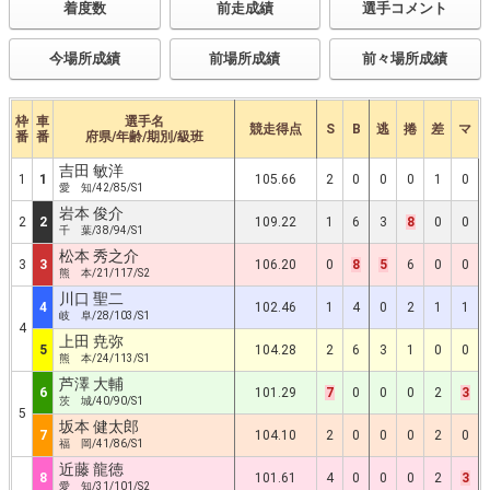
着度数
前走成績
選手コメント
今場所成績
前場所成績
前々場所成績
枠
車
選手名
競走得点
S
B
逃
捲
差
マ
番
番
府県/年齢/期別/級班
吉田 敏洋
1
1
105.66
2
0
0
0
1
0
愛 知/42/85/S1
岩本 俊介
2
2
109.22
1
6
3
8
0
0
千 葉/38/94/S1
松本 秀之介
3
3
106.20
0
8
5
6
0
0
熊 本/21/117/S2
川口 聖二
4
102.46
1
4
0
2
1
1
岐 阜/28/103/S1
4
上田 尭弥
5
104.28
2
6
3
1
0
0
熊 本/24/113/S1
芦澤 大輔
6
101.29
7
0
0
0
2
3
茨 城/40/90/S1
5
坂本 健太郎
7
104.10
2
0
0
0
2
0
福 岡/41/86/S1
近藤 龍徳
8
101.61
4
0
0
0
2
3
愛 知/31/101/S2