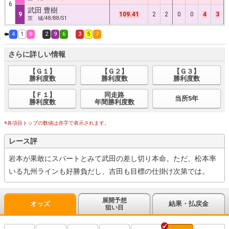
6
武田 豊樹
9
109.41
2
2
0
0
4
3
茨 城/48/88/S1
4
1
8
2
9
6
3
5
7
さらに詳しい情報
【Ｇ１】
【Ｇ２】
【Ｇ３】
勝利度数
勝利度数
勝利度数
【Ｆ１】
同走路
当所5年
勝利度数
年間勝利度数
※各項目トップの数値は赤字で表示されます。
レース評
岩本が果敢にスパートとみて武田の差し切り本命。ただ、松本率
いる九州ラインも好勝負だし、吉田も目標の仕掛け次第では。
展開予想
オッズ
結果・払戻金
狙い目