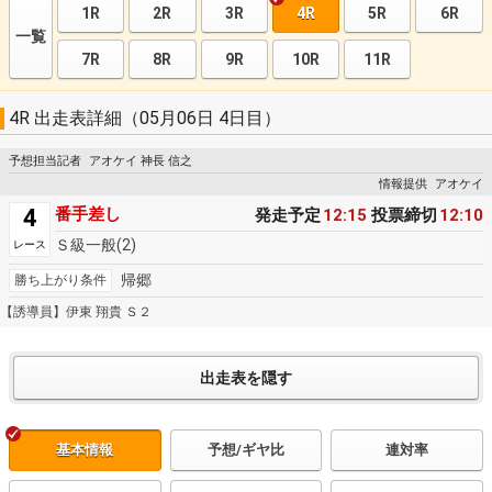
1R
2R
3R
4R
5R
6R
一覧
7R
8R
9R
10R
11R
4R 出走表詳細（05月06日 4日目）
予想担当記者
アオケイ 神長 信之
情報提供
アオケイ
4
番手差し
発走予定
12:15
投票締切
12:10
Ｓ級一般(2)
レース
帰郷
勝ち上がり条件
【誘導員】伊東 翔貴 Ｓ２
基本情報
予想/ギヤ比
連対率