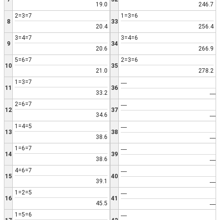
19.0
246.7
2=3=7
1=3=6
8
33
20.4
256.4
3=4=7
3=4=6
9
34
20.6
266.9
5=6=7
2=3=6
10
35
21.0
278.2
1=3=7
----
11
36
33.2
----
2=6=7
----
12
37
34.6
----
1=4=5
----
13
38
38.6
----
1=6=7
----
14
39
38.6
----
4=6=7
----
15
40
39.1
----
1=2=5
----
16
41
45.5
----
1=5=6
----