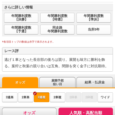
さらに詳しい情報
年間勝利度数
年間勝利度数
年間勝利度数
【決勝】
【特選】
【準決】
年間勝利度数
同走路
当所5年
【予選】
年間勝利度数
※各項目トップの数値は赤字で表示されます。
レース評
逃げ１車となった長谷部の後ろは競り。展開も味方に勝利を飾
る。葉狩と秋葉の競り合いは互角。間隙を突く金子に対抗期待。
展開予想
オッズ
結果・払戻金
狙い目
3連単
2車単
3連複
2車複
2枠単
2枠複
ワイド
オッズ
人気順・高配当順