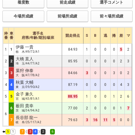
着度数
前走成績
選手コメント
今場所成績
前場所成績
前々場所成績
枠
車
選手名
競走得点
S
B
逃
捲
差
マ
番
番
府県/年齢/期別/級班
伊藤 一貴
1
1
84.93
1
0
0
0
5
2
栃 木/49/72/A1
大橋 直人
2
2
85.95
0
0
0
0
2
3
埼 玉/44/77/A2
葉狩 伸泰
3
3
84.66
3
0
0
3
0
2
大 阪/47/78/A2
秋葉 大輔
4
4
87.19
0
0
0
0
4
3
東 京/39/90/A2
金子 兼久
5
5
88.95
1
0
0
1
2
6
宮 城/43/81/A1
薮田 貴幸
6
77.00
2
0
0
0
1
7
茨 城/34/94/A2
6
長谷部 龍一
7
79.63
3
16
11
5
0
0
岐 阜/25/117/A2
5
1
7
(
3
4
)
2
6