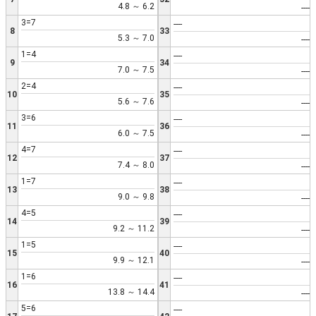
4.8 ～ 6.2
----
3=7
----
8
33
5.3 ～ 7.0
----
1=4
----
9
34
7.0 ～ 7.5
----
2=4
----
10
35
5.6 ～ 7.6
----
3=6
----
11
36
6.0 ～ 7.5
----
4=7
----
12
37
7.4 ～ 8.0
----
1=7
----
13
38
9.0 ～ 9.8
----
4=5
----
14
39
9.2 ～ 11.2
----
1=5
----
15
40
9.9 ～ 12.1
----
1=6
----
16
41
13.8 ～ 14.4
----
5=6
----