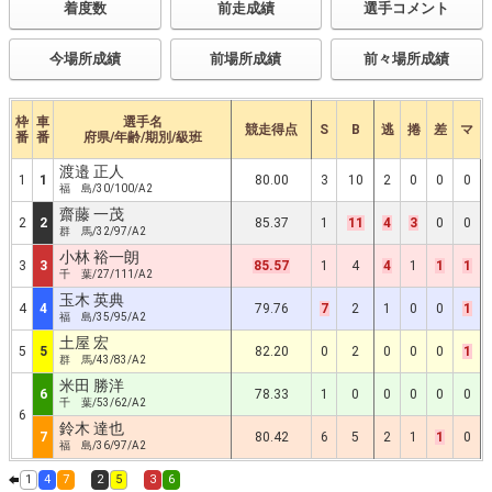
着度数
前走成績
選手コメント
今場所成績
前場所成績
前々場所成績
枠
車
選手名
競走得点
S
B
逃
捲
差
マ
番
番
府県/年齢/期別/級班
渡邉 正人
1
1
80.00
3
10
2
0
0
0
福 島/30/100/A2
齋藤 一茂
2
2
85.37
1
11
4
3
0
0
群 馬/32/97/A2
小林 裕一朗
3
3
85.57
1
4
4
1
1
1
千 葉/27/111/A2
玉木 英典
4
4
79.76
7
2
1
0
0
1
福 島/35/95/A2
土屋 宏
5
5
82.20
0
2
0
0
0
1
群 馬/43/83/A2
米田 勝洋
6
78.33
1
0
0
0
0
0
千 葉/53/62/A2
6
鈴木 達也
7
80.42
6
5
2
1
1
0
福 島/36/97/A2
1
4
7
2
5
3
6