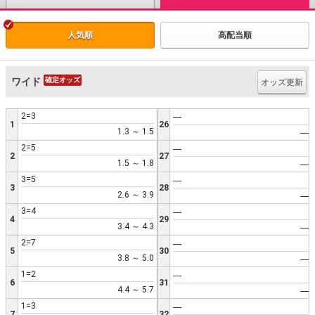
人気順
高配当順
ワイド
確定オッズ
オッズ更新
2=3
----
1
26
1.3 ～ 1.5
----
2=5
----
2
27
1.5 ～ 1.8
----
3=5
----
3
28
2.6 ～ 3.9
----
3=4
----
4
29
3.4 ～ 4.3
----
2=7
----
5
30
3.8 ～ 5.0
----
1=2
----
6
31
4.4 ～ 5.7
----
1=3
----
7
32