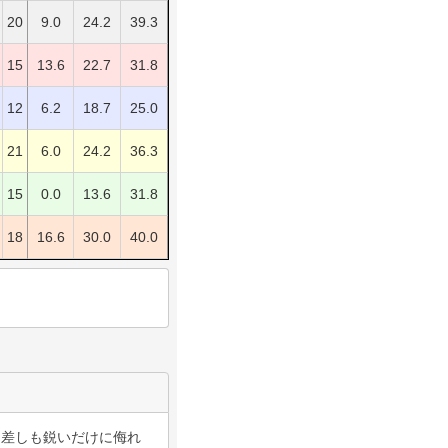
20
9.0
24.2
39.3
15
13.6
22.7
31.8
12
6.2
18.7
25.0
21
6.0
24.2
36.3
15
0.0
13.6
31.8
18
16.6
30.0
40.0
り差しも鋭いだけに侮れ