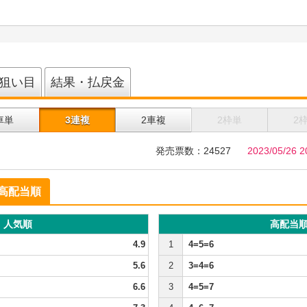
狙い目
結果・払戻金
車単
3連複
2車複
2枠単
2
発売票数：24527
2023/05/26 
高配当順
人気順
高配当
4.9
1
4=5=6
5.6
2
3=4=6
6.6
3
4=5=7