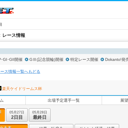
細
２ レース情報
P･GI･GII開催
GⅢ(記念競輪)開催
特定レース開催
Dokanto!発
レース情報一覧へもどる
楽天ケイドリームス杯
ム
出場予定選手一覧
展
日
05月27日
05月28日
2日目
最終日