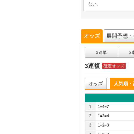
ない。
オッズ
展開予想・
3連単
2
3連複
確定オッズ
オッズ
人気順・
1
1=4=7
2
1=2=4
3
1=2=3