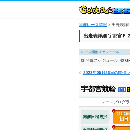
開催レース情報
出走表詳
出走表詳細 宇都宮Ｆ
レース開催スケジュール
開催スケジュール
G
2023年05月26日
の開催
宇都宮競輪
レースプログラ
05月26
開催日程選択
初日