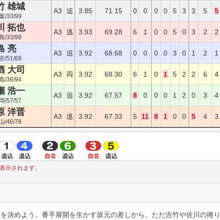
竹 雄城
A3
追
3.85
71.15
0
0
0
0
5
3
3
5
5
/33/99
川 拓也
A3
逃
3.93
69.28
6
1
0
0
5
0
3
2
2
/33/99
島 亮
A3
追
3.92
68.68
0
0
0
0
3
0
1
2
1
/51/68
酒 大司
A3
両
3.92
68.30
6
1
0
1
5
2
2
6
4
/36/94
瀬 浩一
A3
追
3.92
67.57
8
0
0
0
1
2
0
3
4
/57/57
原 洋晋
A3
逃
3.92
67.33
5
11
8
1
0
0
5
4
3
/46/78
表示されます。
撃を決めよう。番手展開を生かす坂元の差しから。ただ吉竹や佐川の捲