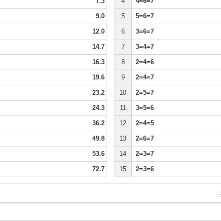
7.3
4
4=6=7
9.0
5
5=6=7
12.0
6
3=6=7
14.7
7
3=4=7
16.3
8
2=4=6
19.6
9
2=4=7
23.2
10
2=5=7
24.3
11
3=5=6
36.2
12
2=4=5
49.8
13
2=6=7
53.6
14
2=3=7
72.7
15
2=3=6
81.7
16
2=5=6
82.1
17
1=5=6
98.8
18
1=3=6