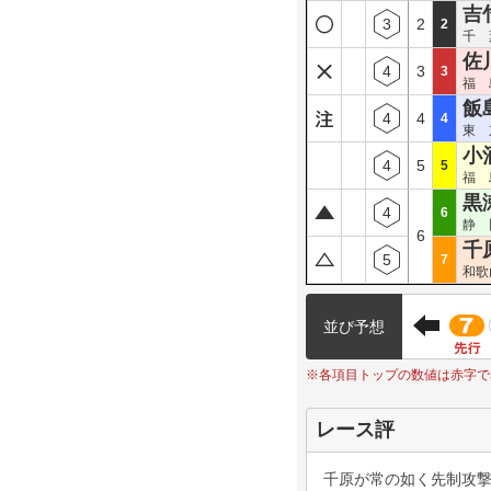
吉
3
2
2
千 葉
佐
4
3
3
福 島
飯
4
4
4
東 京
小
4
5
5
福 島
黒
4
6
静 岡
6
千
5
7
和歌山
並び予想
※各項目トップの数値は赤字で
レース評
千原が常の如く先制攻