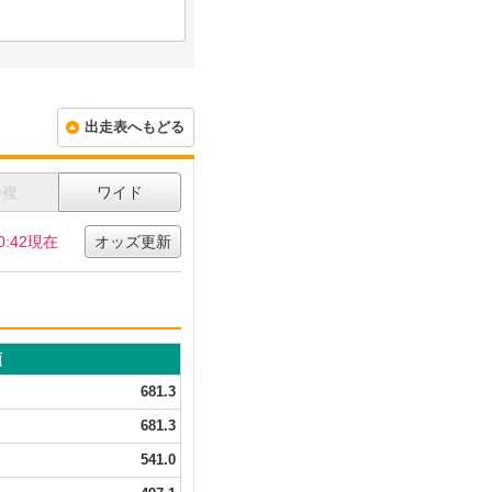
出走表へもどる
枠複
ワイド
20:42現在
オッズ更新
順
681.3
681.3
541.0