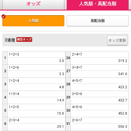
オッズ
人気順・高配当順
人気順
高配当順
3連複
確定オッズ
オッズ更新
1=2=3
2=4=7
1
26
2.0
319.2
1=2=6
3=4=7
2
27
3.3
341.6
1=2=4
4=5=7
3
28
4.8
423.2
1=3=4
3=5=6
4
29
14.9
432.7
1=2=5
4=5=6
5
30
15.0
452.8
2=3=4
2=6=7
6
31
29.1
556.3