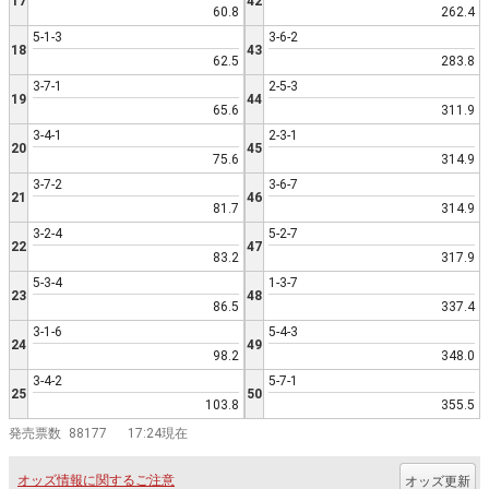
17
42
60.8
262.4
5-1-3
3-6-2
18
43
62.5
283.8
3-7-1
2-5-3
19
44
65.6
311.9
3-4-1
2-3-1
20
45
75.6
314.9
3-7-2
3-6-7
21
46
81.7
314.9
3-2-4
5-2-7
22
47
83.2
317.9
5-3-4
1-3-7
23
48
86.5
337.4
3-1-6
5-4-3
24
49
98.2
348.0
3-4-2
5-7-1
25
50
103.8
355.5
発売票数
88177
17:24現在
オッズ情報に関するご注意
オッズ更新