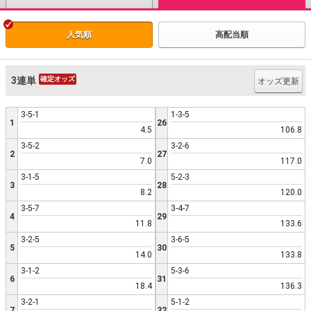
人気順
高配当順
3連単
確定オッズ
オッズ更新
3-5-1
1-3-5
1
26
4.5
106.8
3-5-2
3-2-6
2
27
7.0
117.0
3-1-5
5-2-3
3
28
8.2
120.0
3-5-7
3-4-7
4
29
11.8
133.6
3-2-5
3-6-5
5
30
14.0
133.8
3-1-2
5-3-6
6
31
18.4
136.3
3-2-1
5-1-2
7
32