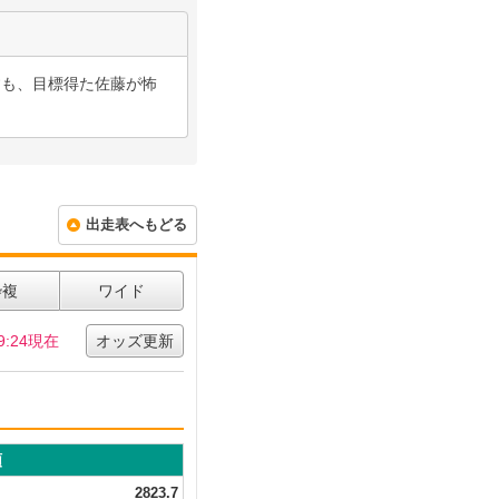
すも、目標得た佐藤が怖
出走表へもどる
枠複
ワイド
19:24現在
オッズ更新
順
2823.7