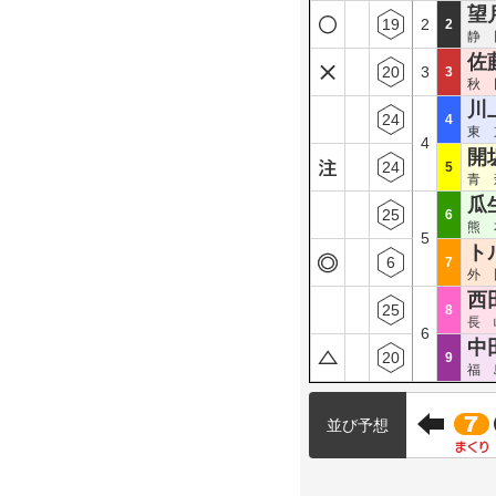
望
19
2
2
静 岡
佐
20
3
3
秋 田
川
24
4
東 京
4
開
24
5
青 森
瓜
25
6
熊 本
5
ト
6
7
外 国
西
25
8
長 崎
6
中
20
9
福 島
並び予想