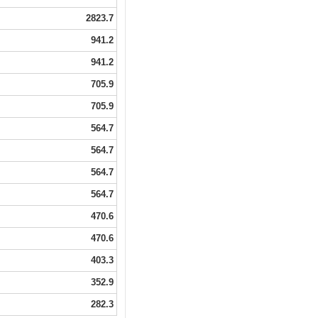
2823.7
941.2
941.2
705.9
705.9
564.7
564.7
564.7
564.7
470.6
470.6
403.3
352.9
282.3