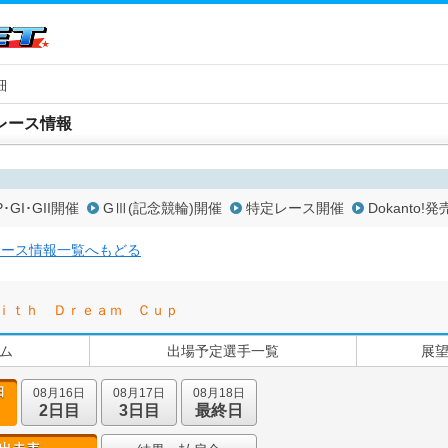
細
レース情報
P･GI･GII開催
GⅢ(記念競輪)開催
特定レース開催
Dokanto!発
レース情報一覧へもどる
ｉｔｈ Ｄｒｅａｍ Ｃｕｐ
ム
出場予定選手一覧
展
日
08月16日
08月17日
08月18日
2日目
3日目
最終日