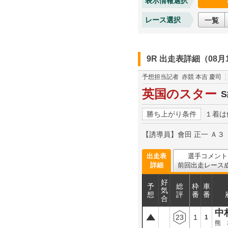
表示情報選択
レース選択
一覧
9R 出走表詳細（08月
予想担当記者
赤競 本吉 慶司
英国のスター
勝ち上がり条件
１着は
【誘導員】會田 正一 Ａ３
出走表
選手コメント
詳細
前回出走レース
好
予
総
枠
車
気
想
評
番
番
合
中
23
1
1
熊 本