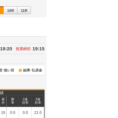
10R
11R
19:20
19:15
投票締切
想･狙い目
結果･払戻金
成績
着
勝
2連
3連
外
率
対率
対率
15
0.0
0.0
21.0