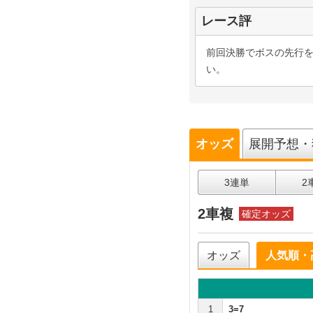
レース評
前回決勝でボスの先行
い。
オッズ
展開予想・
3連単
2
2車複
確定オッズ
オッズ
人気順・
1
3=7