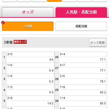
オッズ
人気順・高配当順
人気順
高配当順
2車複
確定オッズ
オッズ更新
3=9
3=4
1
26
4.6
77.1
1=6
6=7
2
27
5.4
77.1
1=5
2=6
3
28
6.3
78.1
1=3
7=8
4
29
9.9
83.2
2=8
1=4
5
30
14.2
85.5