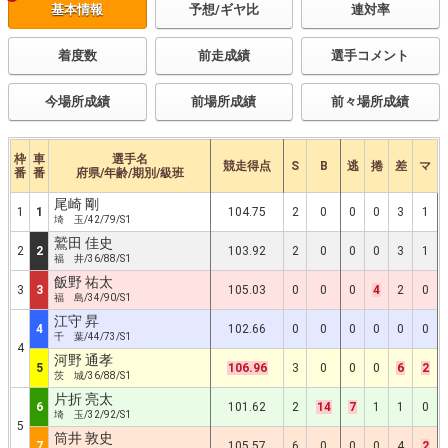
基本情報
予想/ギヤ比
連対率
着度数
前走成績
選手コメント
今場所成績
前場所成績
前々場所成績
枠
車
選手名
競走得点
S
B
逃
捲
差
マ
番
番
府県/年齢/期別/級班
尾崎 剛
1
1
104.75
2
0
0
0
3
1
埼 玉/42/79/S1
鷲田 佳史
2
2
103.92
2
0
0
0
3
1
福 井/36/88/S1
飯野 祐太
3
3
105.03
0
0
0
4
2
0
福 島/34/90/S1
江守 昇
4
102.66
0
0
0
0
0
0
千 葉/44/73/S1
4
河野 通孝
5
106.96
3
0
0
0
6
2
茨 城/36/88/S1
片折 亮太
6
101.62
2
14
7
1
1
0
埼 玉/32/92/S1
5
筒井 敦史
7
105.57
6
0
0
0
4
2