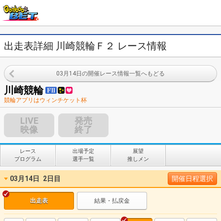
出走表詳細 川崎競輪Ｆ２ レース情報
03月14日の開催レース情報一覧へもどる
川崎競輪
競輪アプリはウィンチケット杯
LIVE
発売
映像
終了
レース
出場予定
展望
プログラム
選手一覧
推しメン
03月14日
2日目
開催日程選択
出走表
結果・払戻金