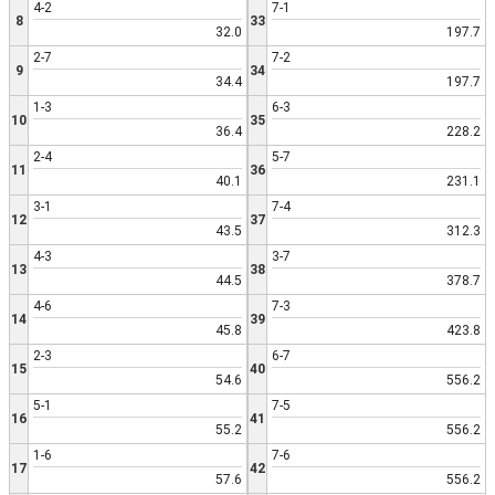
4-2
7-1
8
33
32.0
197.7
2-7
7-2
9
34
34.4
197.7
1-3
6-3
10
35
36.4
228.2
2-4
5-7
11
36
40.1
231.1
3-1
7-4
12
37
43.5
312.3
4-3
3-7
13
38
44.5
378.7
4-6
7-3
14
39
45.8
423.8
2-3
6-7
15
40
54.6
556.2
5-1
7-5
16
41
55.2
556.2
1-6
7-6
17
42
57.6
556.2