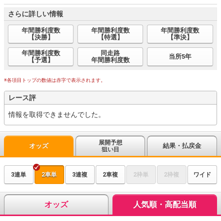
さらに詳しい情報
年間勝利度数
年間勝利度数
年間勝利度数
【決勝】
【特選】
【準決】
年間勝利度数
同走路
当所5年
【予選】
年間勝利度数
※各項目トップの数値は赤字で表示されます。
レース評
情報を取得できませんでした。
展開予想
オッズ
結果・払戻金
狙い目
3連単
2車単
3連複
2車複
2枠単
2枠複
ワイド
オッズ
人気順・高配当順