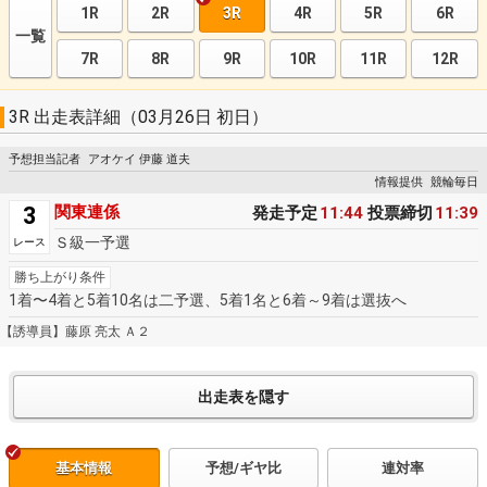
1R
2R
3R
4R
5R
6R
一覧
7R
8R
9R
10R
11R
12R
3R 出走表詳細（03月26日 初日）
予想担当記者
アオケイ 伊藤 道夫
情報提供
競輪毎日
3
関東連係
発走予定
11:44
投票締切
11:39
Ｓ級一予選
レース
勝ち上がり条件
1着〜4着と5着10名は二予選、5着1名と6着～9着は選抜へ
【誘導員】藤原 亮太 Ａ２
基本情報
予想/ギヤ比
連対率