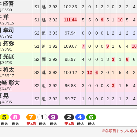
 昭吾
S1
逃
3.93
102.36
2
0
1
2
2
0
3
2
4
/36/99
 洋
S1
逃
3.92
111.44
5
5
0
9
5
1
10
5
4
28/115
 幸司
S2
追
3.93
97.94
0
0
0
0
1
2
1
2
2
/37/92
 拓弥
S1
追
3.92
109.87
7
0
0
0
9
1
6
4
10
/36/91
 光展
S2
両
3.92
95.97
4
0
0
1
3
3
1
6
6
/36/93
 将太
S2
逃
3.92
100.12
2
12
6
2
0
1
5
4
2
26/117
勢崎 彰大
S2
追
3.92
96.83
3
0
0
0
3
3
1
5
4
/44/81
 晃
S2
追
3.92
99.77
1
0
0
0
2
2
1
3
4
/43/85
※各項目トップの数