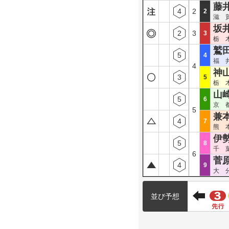
藤井
4
2
2
滋 賀
坂井
2
3
3
栃 木/
鷲田
5
4
福 井
4
神山
3
5
栃 木
山崎
5
6
京 都
5
兼本
4
7
熊 本/
伊
5
8
千 葉
6
菅原
4
9
大 分
並び予想