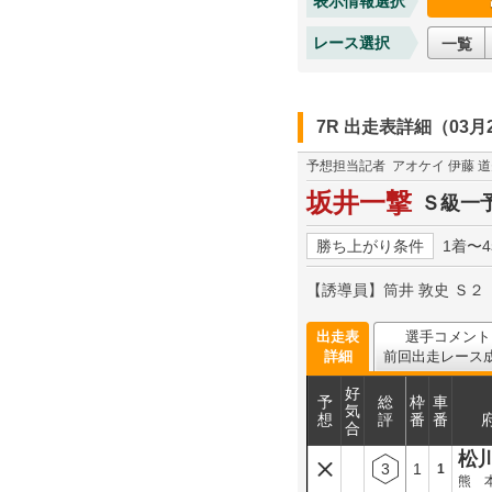
表示情報選択
レース選択
一覧
7R 出走表詳細（03月
予想担当記者
アオケイ 伊藤 
坂井一撃
Ｓ級一
勝ち上がり条件
1着〜
【誘導員】筒井 敦史 Ｓ２
出走表
選手コメント
詳細
前回出走レース
好
予
総
枠
車
気
想
評
番
番
合
松川
3
1
1
熊 本