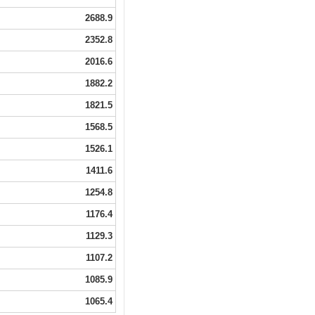
2688.9
2352.8
2016.6
1882.2
1821.5
1568.5
1526.1
1411.6
1254.8
1176.4
1129.3
1107.2
1085.9
1065.4