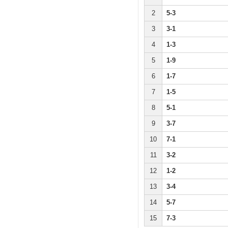
2
5-3
3
3-1
4
1-3
5
1-9
6
1-7
7
1-5
8
5-1
9
3-7
10
7-1
11
3-2
12
1-2
13
3-4
14
5-7
15
7-3