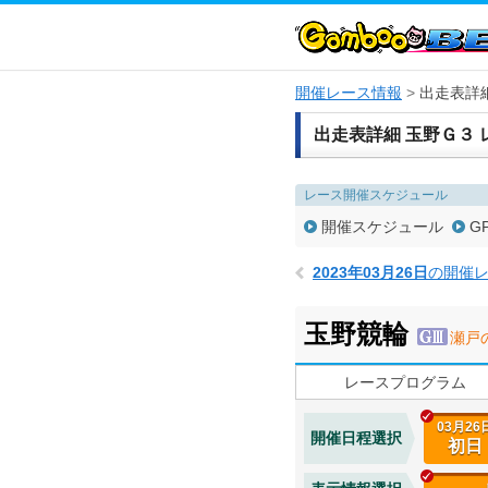
開催レース情報
出走表詳
出走表詳細 玉野Ｇ３ 
レース開催スケジュール
開催スケジュール
G
2023年03月26日
の開催
玉野競輪
瀬戸
レースプログラム
03月26
開催日程選択
初日