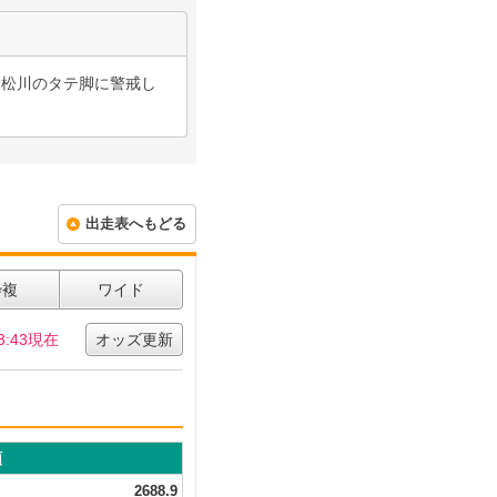
す松川のタテ脚に警戒し
出走表へもどる
枠複
ワイド
13:43現在
オッズ更新
順
2688.9