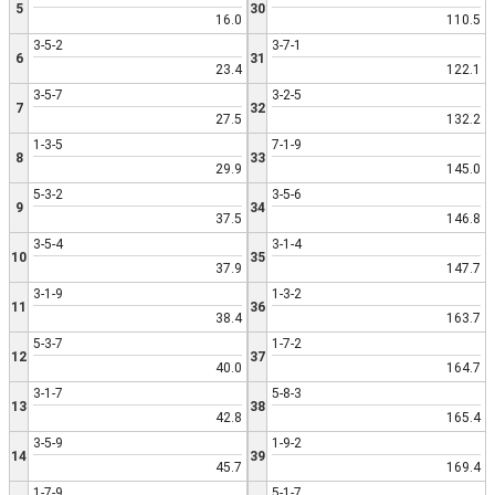
5
30
16.0
110.5
3-5-2
3-7-1
6
31
23.4
122.1
3-5-7
3-2-5
7
32
27.5
132.2
1-3-5
7-1-9
8
33
29.9
145.0
5-3-2
3-5-6
9
34
37.5
146.8
3-5-4
3-1-4
10
35
37.9
147.7
3-1-9
1-3-2
11
36
38.4
163.7
5-3-7
1-7-2
12
37
40.0
164.7
3-1-7
5-8-3
13
38
42.8
165.4
3-5-9
1-9-2
14
39
45.7
169.4
1-7-9
5-1-7