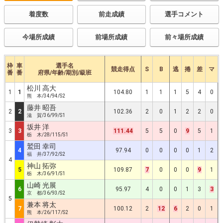
着度数
前走成績
選手コメント
今場所成績
前場所成績
前々場所成績
枠
車
選手名
競走得点
S
B
逃
捲
差
マ
番
番
府県/年齢/期別/級班
松川 高大
1
1
104.80
1
1
1
5
4
0
熊 本/34/94/S2
藤井 昭吾
2
2
102.36
2
0
1
2
2
0
滋 賀/36/99/S1
坂井 洋
3
3
111.44
5
5
0
9
5
1
栃 木/28/115/S1
鷲田 幸司
4
97.94
0
0
0
0
1
2
福 井/37/92/S2
4
神山 拓弥
5
109.87
7
0
0
0
9
1
栃 木/36/91/S1
山崎 光展
6
95.97
4
0
0
1
3
3
京 都/36/93/S2
5
兼本 将太
7
100.12
2
12
6
2
0
1
熊 本/26/117/S2