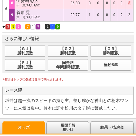
伊勢崎 彰大
8
96.83
3
0
0
0
3
3
千 葉/44/81/S2
6
菅原 晃
9
99.77
1
0
0
0
2
2
大 分/43/85/S2
3
5
8
7
1
9
2
4
6
さらに詳しい情報
【Ｇ１】
【Ｇ２】
【Ｇ３】
勝利度数
勝利度数
勝利度数
【Ｆ１】
同走路
当所5年
勝利度数
年間勝利度数
※各項目トップの数値は赤字で表示されます。
レース評
坂井は超一流のスピードの持ち主。差し確かな神山との栃木ワン
ツーに人気は集中。兼本に託す松川のタテ脚に警戒したい。
展開予想
オッズ
結果・払戻金
狙い目