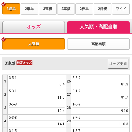
3連単
2車単
3連複
2車複
2枠単
2枠複
ワイド
オッズ
人気順・高配当順
人気順
高配当順
3連単
確定オッズ
オッズ更新
3-5-1
5-3-9
1
26
5.4
81.3
5-3-1
3-1-2
2
27
11.0
91.7
3-5-8
1-5-9
3
28
12.4
94.0
5-3-8
3-7-5
4
29
14.1
110.3
3-1-5
1-5-7