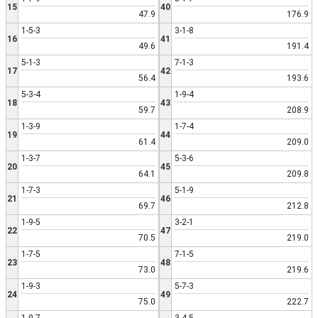
15
40
47.9
176.9
1-5-3
3-1-8
16
41
49.6
191.4
5-1-3
7-1-3
17
42
56.4
193.6
5-3-4
1-9-4
18
43
59.7
208.9
1-3-9
1-7-4
19
44
61.4
209.0
1-3-7
5-3-6
20
45
64.1
209.8
1-7-3
5-1-9
21
46
69.7
212.8
1-9-5
3-2-1
22
47
70.5
219.0
1-7-5
7-1-5
23
48
73.0
219.6
1-9-3
5-7-3
24
49
75.0
222.7