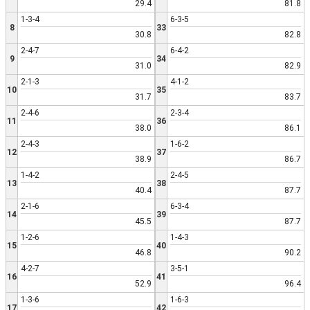
29.4
81.8
1-3-4
6-3-5
8
33
30.8
82.8
2-4-7
6-4-2
9
34
31.0
82.9
2-1-3
4-1-2
10
35
31.7
83.7
2-4-6
2-3-4
11
36
38.0
86.1
2-4-3
1-6-2
12
37
38.9
86.7
1-4-2
2-4-5
13
38
40.4
87.7
2-1-6
6-3-4
14
39
45.5
87.7
1-2-6
1-4-3
15
40
46.8
90.2
4-2-7
3-5-1
16
41
52.9
96.4
1-3-6
1-6-3
17
42