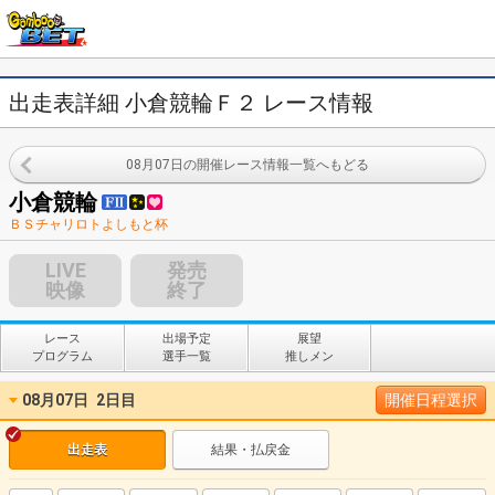
出走表詳細 小倉競輪Ｆ２ レース情報
08月07日の開催レース情報一覧へもどる
小倉競輪
ＢＳチャリロトよしもと杯
LIVE
発売
映像
終了
レース
出場予定
展望
プログラム
選手一覧
推しメン
08月07日
2日目
開催日程選択
出走表
結果・払戻金