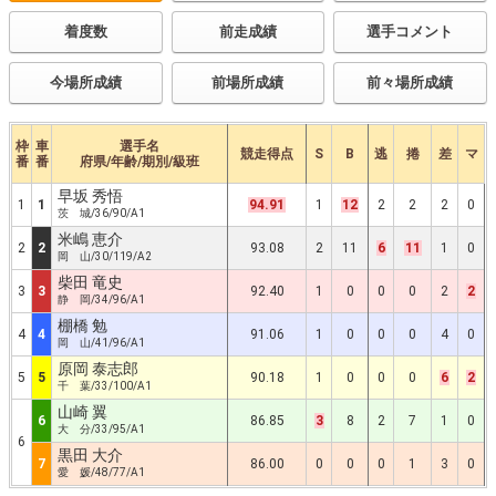
着度数
前走成績
選手コメント
今場所成績
前場所成績
前々場所成績
枠
車
選手名
競走得点
S
B
逃
捲
差
マ
番
番
府県/年齢/期別/級班
早坂 秀悟
1
1
94.91
1
12
2
2
2
0
茨 城/36/90/A1
米嶋 恵介
2
2
93.08
2
11
6
11
1
0
岡 山/30/119/A2
柴田 竜史
3
3
92.40
1
0
0
0
2
2
静 岡/34/96/A1
棚橋 勉
4
4
91.06
1
0
0
0
4
0
岡 山/41/96/A1
原岡 泰志郎
5
5
90.18
1
0
0
0
6
2
千 葉/33/100/A1
山崎 翼
6
86.85
3
8
2
7
1
0
大 分/33/95/A1
6
黒田 大介
7
86.00
0
0
0
1
3
0
愛 媛/48/77/A1