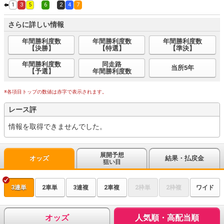
1
3
5
6
2
4
7
さらに詳しい情報
年間勝利度数
年間勝利度数
年間勝利度数
【決勝】
【特選】
【準決】
年間勝利度数
同走路
当所5年
【予選】
年間勝利度数
※各項目トップの数値は赤字で表示されます。
レース評
情報を取得できませんでした。
展開予想
オッズ
結果・払戻金
狙い目
3連単
2車単
3連複
2車複
2枠単
2枠複
ワイド
オッズ
人気順・高配当順