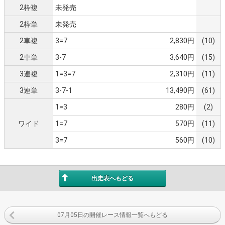
2枠複
未発売
2枠単
未発売
2車複
3=7
2,830円
(10)
2車単
3-7
3,640円
(15)
3連複
1=3=7
2,310円
(11)
3連単
3-7-1
13,490円
(61)
1=3
280円
(2)
ワイド
1=7
570円
(11)
3=7
560円
(10)
出走表へもどる
07月05日の開催レース情報一覧へもどる