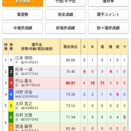
基本情報
予想/ギヤ比
連対率
着度数
前走成績
選手コメント
今場所成績
前場所成績
前々場所成績
枠
車
選手名
競走得点
S
B
逃
捲
差
マ
番
番
府県/年齢/期別/級班
江本 博明
1
1
85.88
5
1
0
1
5
1
千 葉/41/90/A1
松本 一成
2
2
75.45
9
5
3
9
1
0
新 潟/47/77/A2
竹山 慶太
3
3
86.81
6
18
11
2
0
0
宮 城/29/105/A2
河野 淳吾
4
4
75.30
2
2
1
0
9
3
神奈川/39/99/A2
太田 貴之
5
5
73.16
2
0
0
0
2
3
宮 城/40/88/A2
吉村 文隆
6
71.34
2
0
0
0
4
5
京 都/50/70/A2
6
渡邉 藤男
7
82.44
2
0
0
0
2
2
栃 木/56/57/A2