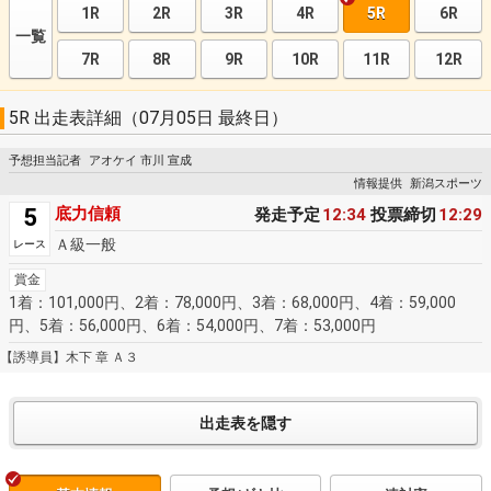
1R
2R
3R
4R
5R
6R
一覧
7R
8R
9R
10R
11R
12R
5R 出走表詳細（07月05日 最終日）
予想担当記者
アオケイ 市川 宣成
情報提供
新潟スポーツ
5
底力信頼
発走予定
12:34
投票締切
12:29
Ａ級一般
レース
賞金
1着：101,000円、2着：78,000円、3着：68,000円、4着：59,000
円、5着：56,000円、6着：54,000円、7着：53,000円
【誘導員】木下 章 Ａ３