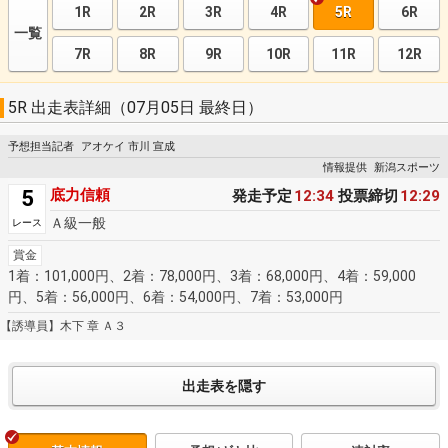
1R
2R
3R
4R
5R
6R
一覧
7R
8R
9R
10R
11R
12R
5R 出走表詳細（07月05日 最終日）
予想担当記者
アオケイ 市川 宣成
情報提供
新潟スポーツ
5
底力信頼
発走予定
12:34
投票締切
12:29
Ａ級一般
レース
賞金
1着：101,000円、2着：78,000円、3着：68,000円、4着：59,000
円、5着：56,000円、6着：54,000円、7着：53,000円
【誘導員】木下 章 Ａ３