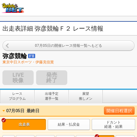
出走表詳細 弥彦競輪Ｆ２ レース情報
07月05日の開催レース情報一覧へもどる
弥彦競輪
東京中日スポーツ・伊藤克信賞
LIVE
発売
映像
終了
レース
出場予定
展望
プログラム
選手一覧
推しメン
07月05日
最終日
開催日程選択
ドカント
出走表
結果・払戻金
経過・結果