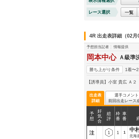
表示情報選択
レース選択
一覧
4R 出走表詳細（02月
予想担当記者
情報提供
岡本中心
Ａ級準
勝ち上がり条件
1着〜
【誘導員】小室 貴広 Ａ２
出走表
選手コメント
詳細
前回出走レース
好
予
総
枠
車
気
想
評
番
番
合
中
1
1
1
北海道