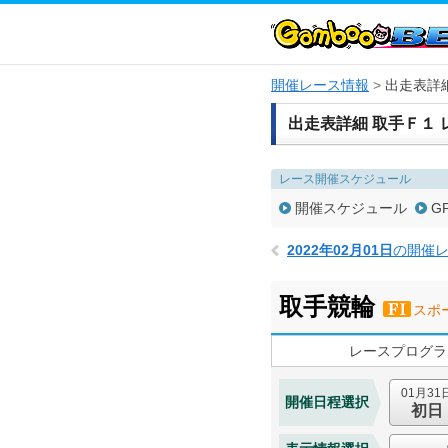
開催レース情報
出走表詳
出走表詳細 取手Ｆ１ 
レース開催スケジュール
開催スケジュール
G
2022年02月01日
の開催
取手競輪
スポ
レースプログラ
01月31
開催日程選択
初日