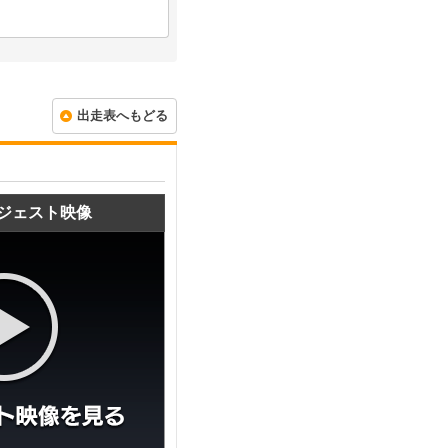
出走表へもどる
ジェスト映像