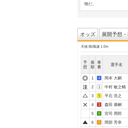
物だ。
オッズ
展開予想・
天候 晴
/
風速 1.0m
予
着
車
選手名
想
順
番
1
岡本 大嗣
4
2
中村 敏之輔
1
3
平石 浩之
5
4
森田 康嗣
3
5
宮司 周郎
6
6
岡部 芳幸
7