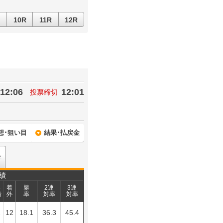
10R
11R
12R
12:06
12:01
投票締切
想･狙い目
結果･払戻金
年
績
3
着
勝
2連
3連
着
外
率
対率
対率
2
12
18.1
36.3
45.4