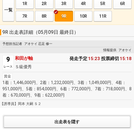
1R
2R
3R
4R
5R
6R
一覧
7R
8R
9R
10R
11R
9R 出走表詳細（05月09日 最終日）
予想担当記者
アオケイ 忍足 修一
情報提供
アオケイ
9
和田が軸
発走予定
15:23
投票締切
15:18
Ｓ級優秀
レース
賞金
1着：1,446,000円、2着：1,232,000円、3着：1,049,000円、4着：
951,000円、5着：854,000円、6着：772,000円、7着：718,000円、8
着：670,000円、9着：622,000円
【誘導員】岡本 大嗣 Ｓ２