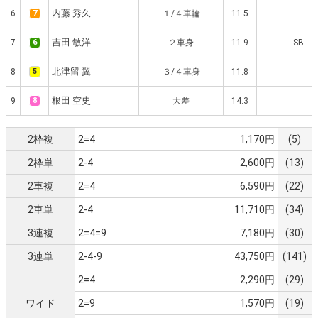
内藤 秀久
6
7
１/４車輪
11.5
吉田 敏洋
7
6
２車身
11.9
SB
北津留 翼
8
5
３/４車身
11.8
根田 空史
9
8
大差
14.3
2枠複
2=4
1,170円
(5)
2枠単
2-4
2,600円
(13)
2車複
2=4
6,590円
(22)
2車単
2-4
11,710円
(34)
3連複
2=4=9
7,180円
(30)
3連単
2-4-9
43,750円
(141)
2=4
2,290円
(29)
ワイド
2=9
1,570円
(19)