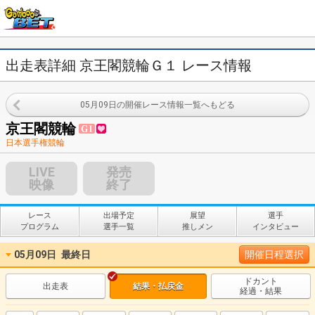
出走表詳細 京王閣競輪Ｇ１ レース情報
05月09日の開催レース情報一覧へもどる
京王閣競輪
日本選手権競輪
LIVE
発売
映像
終了
レース
出場予定
展望
選手
プログラム
選手一覧
推しメン
インタビュー
05月09日
最終日
開催日程選択
ドカント
出走表
結果・払戻金
経過・結果