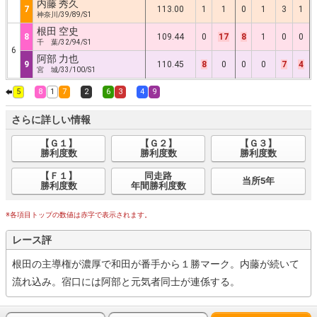
内藤 秀久
7
113.00
1
1
0
1
3
1
神奈川/39/89/S1
根田 空史
8
109.44
0
17
8
1
0
0
千 葉/32/94/S1
6
阿部 力也
9
110.45
8
0
0
0
7
4
宮 城/33/100/S1
5
8
1
7
2
6
3
4
9
さらに詳しい情報
【Ｇ１】
【Ｇ２】
【Ｇ３】
勝利度数
勝利度数
勝利度数
【Ｆ１】
同走路
当所5年
勝利度数
年間勝利度数
※各項目トップの数値は赤字で表示されます。
レース評
根田の主導権が濃厚で和田が番手から１勝マーク。内藤が続いて
流れ込み。宿口には阿部と元気者同士が連係する。