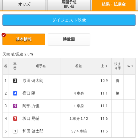
展開予想
オッズ
結果・払戻金
狙い目
ダイジェスト
映像
基本情報
勝敗因
天候 晴
/
風速 2.0m
車
決ま
着
選手名
着差
上り
S/B
番
り手
原田 研太朗
1
2
10.9
捲
宿口 陽一
2
4
４車身
11.1
捲
阿部 力也
3
9
１車身
11.1
坂口 晃輔
4
3
１車身１/２
11.6
和田 健太郎
5
1
３/４車輪
11.5