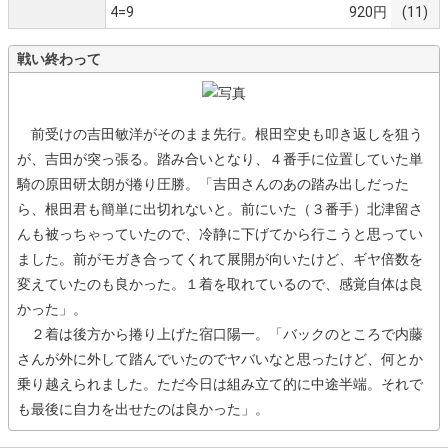
4=9
920円
(11)
戦い終わって
前受けの吉田敏洋がそのまま先行。根田空史も叩き返しを狙う
が、吉田が突っ張る。踏み合いとなり、４番手に位置していた単
騎の原田研太朗が捲り圧勝。「吉田さんのあの踏み出しだった
ら、根田君も簡単に出切れないと。前にいた（３番手）北津留さ
んも被っちゃっていたので、冷静に下げてから行こうと思ってい
ました。前がモガき合ってくれて展開が向いたけど、ギヤ倍数を
変えていたのも良かった。１着を取れているので、感覚自体は良
かった」。
２着は後方から捲り上げた宿口陽一。「バックのところで内藤
さんが外に外して踏んでいたのでヤバいなと思ったけど、何とか
乗り越えられました。ただ今日は組み立て的に中途半端。それで
も最後に自力を出せたのは良かった」。