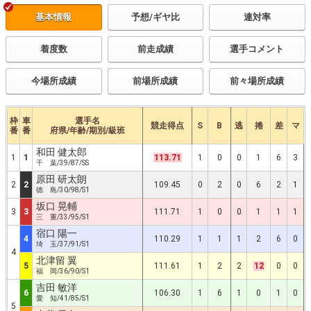
基本情報
予想/ギヤ比
連対率
着度数
前走成績
選手コメント
今場所成績
前場所成績
前々場所成績
枠
車
選手名
競走得点
S
B
逃
捲
差
マ
番
番
府県/年齢/期別/級班
和田 健太郎
1
1
113.71
1
0
0
1
6
3
千 葉/39/87/SS
原田 研太朗
2
2
109.45
0
2
0
6
2
1
徳 島/30/98/S1
坂口 晃輔
3
3
111.71
1
0
0
1
1
1
三 重/33/95/S1
宿口 陽一
4
110.29
1
1
1
2
6
0
埼 玉/37/91/S1
4
北津留 翼
5
111.61
1
2
2
12
0
0
福 岡/36/90/S1
吉田 敏洋
6
106.30
1
6
1
0
1
0
愛 知/41/85/S1
5