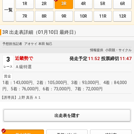
1R
2R
3R
4R
5R
6R
一覧
7R
8R
9R
10R
11R
12R
3R 出走表詳細（01月10日 最終日）
予想担当記者
アオケイ 本田 知己
情報提供
小田競・サイクル
3
近畿勢で
発走予定
11:52
投票締切
11:47
Ａ級特選
レース
賞金
1着：143,000円、2着：105,000円、3着：93,000円、4着：84,000
円、5着：76,000円、6着：73,000円、7着：72,000円
【誘導員】上野 真吾 Ａ１