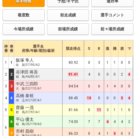
基本情報
予想/ギヤ比
連対率
着度数
前走成績
選手コメント
今場所成績
前場所成績
前々場所成績
枠
車
選手名
競走得点
S
B
逃
捲
差
マ
番
番
府県/年齢/期別/級班
飯塚 隼人
1
1
80.92
0
3
1
1
0
0
佐 賀/37/95/A2
谷津田 将吾
2
2
91.41
4
0
0
0
2
4
福 島/46/83/A1
中武 三四郎
3
3
84.54
0
6
1
4
0
0
大 阪/32/113/A1
高橋 泰裕
4
4
88.45
10
0
0
0
5
4
埼 玉/41/107/A1
齋藤 一茂
5
5
81.66
0
11
3
1
1
0
群 馬/37/97/A1
平山 優太
6
74.00
7
7
4
4
4
2
福 島/25/119/A2
6
市村 昌樹
7
86.33
0
4
1
5
0
3
兵 庫/34/103/A1