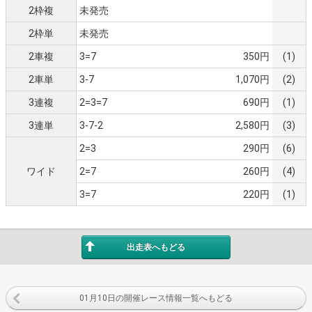
2枠複
未発売
2枠単
未発売
2車複
3=7
350円
(1)
2車単
3-7
1,070円
(2)
3連複
2=3=7
690円
(1)
3連単
3-7-2
2,580円
(3)
2=3
290円
(6)
ワイド
2=7
260円
(4)
3=7
220円
(1)
出走表へもどる
01月10日の開催レース情報一覧へもどる