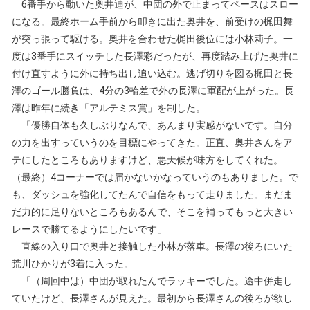
6番手から動いた奥井迪が、中団の外で止まってペースはスロー
になる。最終ホーム手前から叩きに出た奥井を、前受けの梶田舞
が突っ張って駆ける。奥井を合わせた梶田後位には小林莉子。一
度は3番手にスイッチした長澤彩だったが、再度踏み上げた奥井に
付け直すように外に持ち出し追い込む。逃げ切りを図る梶田と長
澤のゴール勝負は、4分の3輪差で外の長澤に軍配が上がった。長
澤は昨年に続き「アルテミス賞」を制した。
「優勝自体も久しぶりなんで、あんまり実感がないです。自分
の力を出すっていうのを目標にやってきた。正直、奥井さんをア
テにしたところもありますけど、悪天候が味方をしてくれた。
（最終）4コーナーでは届かないかなっていうのもありました。で
も、ダッシュを強化してたんで自信をもって走りました。まだま
だ力的に足りないところもあるんで、そこを補ってもっと大きい
レースで勝てるようにしたいです」
直線の入り口で奥井と接触した小林が落車。長澤の後ろにいた
荒川ひかりが3着に入った。
「（周回中は）中団が取れたんでラッキーでした。途中併走し
ていたけど、長澤さんが見えた。最初から長澤さんの後ろが欲し