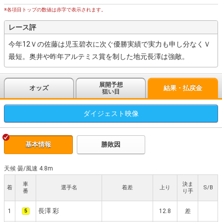
※各項目トップの数値は赤字で表示されます。
レース評
今年12Ｖの佐藤は児玉碧衣に次ぐ優勝実績で実力も申し分なくＶ
最短。奥井や昨年アルテミス賞を制した地元長澤は強敵。
展開予想
オッズ
結果・払戻金
狙い目
ダイジェスト
映像
基本情報
勝敗因
天候 曇
/
風速 4.8m
車
決ま
着
選手名
着差
上り
S/B
番
り手
長澤 彩
1
5
12.8
差