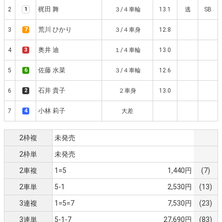
梶田 舞
2
1
３/４車輪
13.1
逃
SB
荒川 ひかり
3
7
３/４車身
12.8
奥井 迪
4
3
１/４車輪
13.0
佐藤 水菜
5
6
３/４車輪
12.6
石井 貴子
6
2
２車身
13.0
小林 莉子
7
4
大差
2枠複
未発売
2枠単
未発売
2車複
1=5
1,440円
(7)
2車単
5-1
2,530円
(13)
3連複
1=5=7
7,530円
(23)
3連単
5-1-7
27,690円
(83)