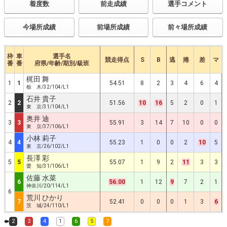
着度数
前走成績
選手コメント
今場所成績
前場所成績
前々場所成績
枠
車
選手名
競走得点
S
B
逃
捲
差
マ
番
番
府県/年齢/期別/級班
梶田 舞
1
1
54.51
8
2
3
4
6
4
栃 木/32/104/L1
石井 貴子
2
2
51.56
10
16
5
2
0
1
東 京/31/104/L1
奥井 迪
3
3
55.91
3
14
7
10
0
0
東 京/37/106/L1
小林 莉子
4
4
55.23
1
0
0
2
10
5
東 京/26/102/L1
長澤 彩
5
5
55.07
1
9
2
11
3
3
愛 知/31/106/L1
佐藤 水菜
6
56.00
1
12
9
7
2
1
神奈川/20/114/L1
6
荒川 ひかり
7
52.41
0
0
0
1
3
6
茨 城/24/110/L1
2
3
4
1
6
5
7