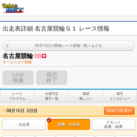
出走表詳細 名古屋競輪Ｇ１ レース情報
08月15日の開催レース情報一覧へもどる
名古屋競輪
オールスター競輪
LIVE
発売
映像
終了
レース
出場予定
展望
選手
プログラム
選手一覧
推しメン
インタビュー
08月15日
2日目
開催日程選択
ドカント
出走表
結果・払戻金
経過・結果