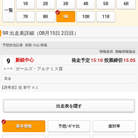
1R
2R
3R
4R
5R
6R
一覧
7R
8R
9R
10R
11R
9R 出走表詳細（08月15日 2日目）
予想担当記者
赤競 小山 裕哉
情報提供
競輪情報協会
9
新鋭中心
発走予定
15:10
投票締切
15:05
ガールズ・アルテミス賞
レース
賞金
【誘導員】舘 泰守 Ａ１
基本情報
予想/ギヤ比
連対率