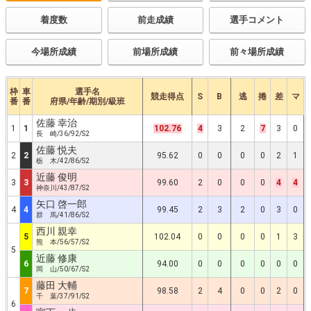
着度数
前走成績
選手コメント
今場所成績
前場所成績
前々場所成績
枠
車
選手名
競走得点
S
B
逃
捲
差
マ
番
番
府県/年齢/期別/級班
佐藤 幸治
1
1
102.76
4
3
2
7
3
0
長 崎/36/92/S2
佐藤 悦夫
2
2
95.62
0
0
0
0
2
1
栃 木/42/86/S2
近藤 俊明
3
3
99.60
2
0
0
0
4
4
神奈川/43/87/S2
矢口 啓一郎
4
4
99.45
2
3
2
0
3
0
群 馬/41/86/S2
西川 親幸
5
102.04
0
0
0
0
1
3
熊 本/56/57/S2
5
近藤 修康
6
94.00
0
0
0
0
0
0
岡 山/50/67/S2
藤田 大輔
7
98.58
2
4
0
0
2
0
千 葉/37/91/S2
6