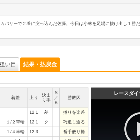
リカバリーで２着に突っ込んだ佐藤。今日は小林を足場に抜け出し１勝
狙い目
結果・払戻金
S
レースダイ
決ま
着差
上り
／
勝敗因
り手
B
12.1
差
捲りを楽差
１/２車輪
12.1
ク
巧追し迫る
１/４車輪
12.3
番手嵌り捲