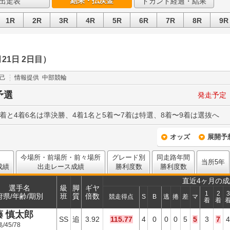
結果・払戻金
出走表
ドカント経過・結果
1R
2R
3R
4R
5R
6R
7R
8R
9R
月21日 2日目）
知己
情報提供
中部競輪
予選
発走予定
3着と4着6名は準決勝、4着1名と5着〜7着は特選、8着〜9着は選抜へ
オッズ
展開予
今場所・前場所・前々場所
グレード別
同走路年間
当所5年
成績
出走レース成績
勝利度数
勝利度数
直近4ヶ月の成
選手名
級
脚
ギヤ
1
2
3
府県/年齢/期別
班
質
倍数
競走得点
S
B
逃
捲
差
マ
着
着
藤 慎太郎
SS
追
3.92
115.77
4
0
0
0
5
5
3
7
4
/45/78