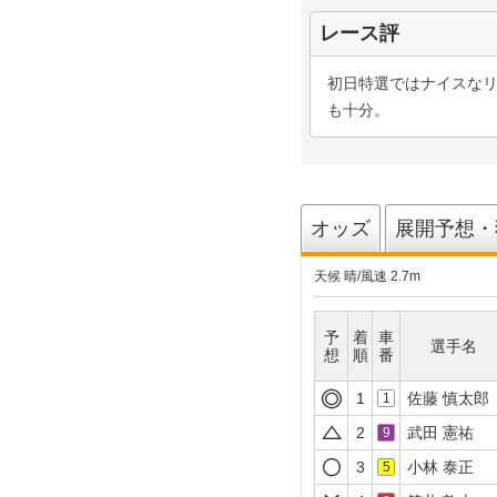
レース評
初日特選ではナイスな
も十分。
オッズ
展開予想・
天候 晴
/
風速 2.7m
予
着
車
選手名
想
順
番
1
佐藤 慎太郎
1
2
武田 憲祐
9
3
小林 泰正
5