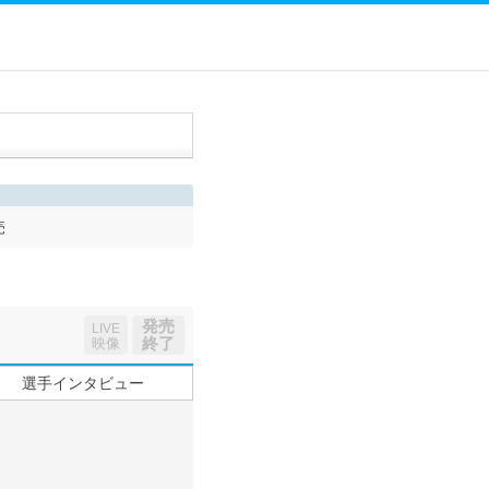
売
発売
LIVE
終了
映像
選手インタビュー