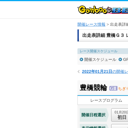
開催レース情報
出走表詳
出走表詳細 豊橋Ｇ３ 
レース開催スケジュール
開催スケジュール
G
2022年01月21日
の開催
豊橋競輪
ちぎ
レースプログラム
01月20
開催日程選択
初日