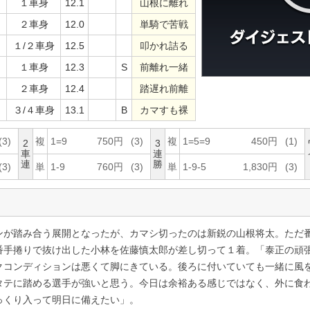
１車身
12.1
山根に離れ
２車身
12.0
単騎で苦戦
１/２車身
12.5
叩かれ詰る
１車身
12.3
S
前離れ一緒
２車身
12.4
踏遅れ前離
３/４車身
13.1
B
カマすも裸
(3)
複
1=9
750円
(3)
複
1=5=9
450円
(1)
2
3
車
連
連
勝
(3)
単
1-9
760円
(3)
単
1-9-5
1,830円
(3)
が踏み合う展開となったが、カマシ切ったのは新鋭の山根将太。ただ
番手捲りで抜け出した小林を佐藤慎太郎が差し切って１着。「泰正の頑
クコンディションは悪くて脚にきている。後ろに付いていても一緒に風
タテに踏める選手が強いと思う。今日は余裕ある感じではなく、外に食
っくり入って明日に備えたい」。