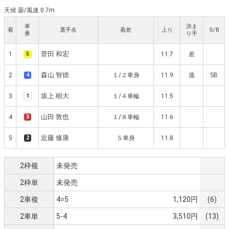
天候 曇
/
風速 0.7m
車
決ま
着
選手名
着差
上り
S/B
番
り手
菅田 和宏
1
5
11.7
差
森山 智徳
2
4
１/２車身
11.9
逃
SB
坂上 樹大
3
1
１/４車輪
11.5
山田 敦也
4
3
１/８車輪
11.6
近藤 修康
5
2
５車身
11.8
2枠複
未発売
2枠単
未発売
2車複
4=5
1,120円
(6)
2車単
5-4
3,510円
(13)