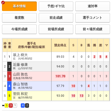
基本情報
予想/ギヤ比
連対率
着度数
前走成績
選手コメント
今場所成績
前場所成績
前々場所成績
枠
車
選手名
競走得点
S
B
逃
捲
差
マ
番
番
府県/年齢/期別/級班
坂上 樹大
1
1
89.03
4
0
0
2
5
4
石 川/43/80/S2
近藤 修康
2
2
94.00
0
0
0
0
0
0
岡 山/50/67/S2
山田 敦也
3
3
101.70
1
0
0
0
1
3
北海道/38/88/S2
森山 智徳
4
4
97.79
10
9
4
1
1
0
熊 本/38/98/S2
菅田 和宏
5
5
93.00
10
13
3
0
0
0
宮 城/39/88/S2
5
3
1
4
2