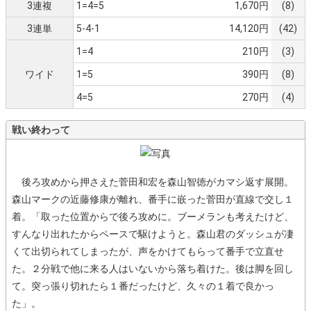
3連複
1=4=5
1,670円
(8)
3連単
5-4-1
14,120円
(42)
1=4
210円
(3)
ワイド
1=5
390円
(8)
4=5
270円
(4)
戦い終わって
後ろ攻めから押さえた菅田和宏を森山智徳がカマシ返す展開。
森山マークの近藤修康が離れ、番手に嵌った菅田が直線で交し１
着。「取った位置からで後ろ攻めに。ブーメランも考えたけど、
すんなり出れたからペースで駆けようと。森山君のダッシュが凄
くて出切られてしまったが、声をかけてもらって番手で立直せ
た。２分戦で他に来る人はいないから落ち着けた。後は脚を回し
て。突っ張り切れたら１番だったけど、久々の１着で良かっ
た」。