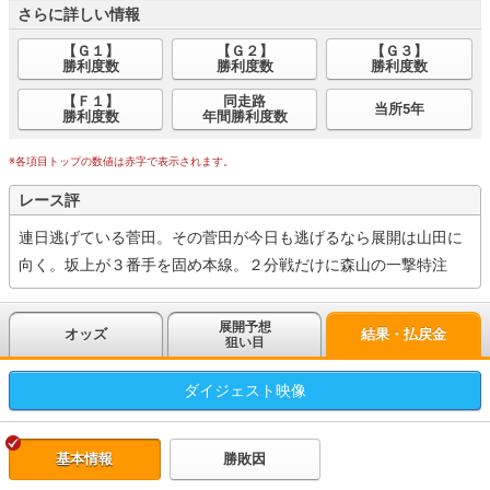
さらに詳しい情報
【Ｇ１】
【Ｇ２】
【Ｇ３】
勝利度数
勝利度数
勝利度数
【Ｆ１】
同走路
当所5年
勝利度数
年間勝利度数
※各項目トップの数値は赤字で表示されます。
レース評
連日逃げている菅田。その菅田が今日も逃げるなら展開は山田に
向く。坂上が３番手を固め本線。２分戦だけに森山の一撃特注
展開予想
オッズ
結果・払戻金
狙い目
ダイジェスト
映像
基本情報
勝敗因