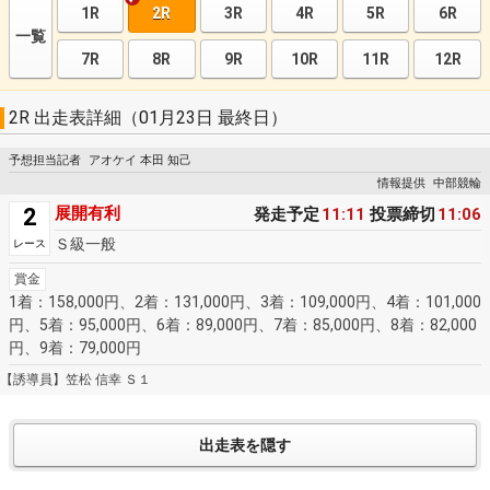
1R
2R
3R
4R
5R
6R
一覧
7R
8R
9R
10R
11R
12R
2R 出走表詳細（01月23日 最終日）
予想担当記者
アオケイ 本田 知己
情報提供
中部競輪
2
展開有利
発走予定
11:11
投票締切
11:06
Ｓ級一般
レース
賞金
1着：158,000円、2着：131,000円、3着：109,000円、4着：101,000
円、5着：95,000円、6着：89,000円、7着：85,000円、8着：82,000
円、9着：79,000円
【誘導員】笠松 信幸 Ｓ１