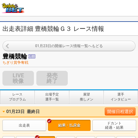
出走表詳細 豊橋競輪Ｇ３ レース情報
01月23日の開催レース情報一覧へもどる
豊橋競輪
ちぎり賞争奪戦
LIVE
発売
映像
終了
レース
出場予定
展望
選手
プログラム
選手一覧
推しメン
インタビュー
01月23日
最終日
開催日程選択
ドカント
出走表
結果・払戻金
経過・結果