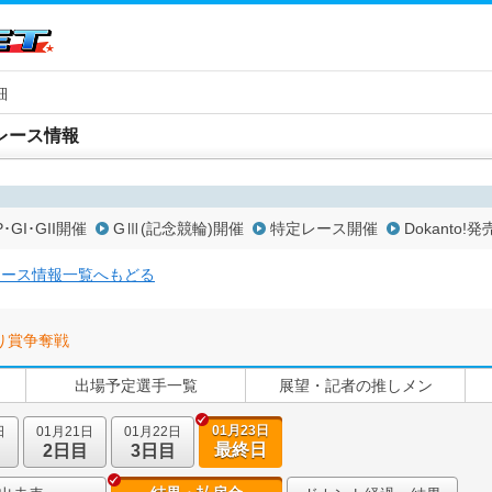
細
レース情報
P･GI･GII開催
GⅢ(記念競輪)開催
特定レース開催
Dokanto!発
レース情報一覧へもどる
り賞争奪戦
出場予定選手一覧
展望・記者の推しメン
01月23日
日
01月21日
01月22日
最終日
2日目
3日目