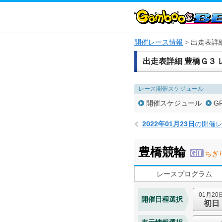
開催レース情報
出走表詳
出走表詳細 豊橋Ｇ３ 
レース開催スケジュール
開催スケジュール
G
2022年01月23日
の開催
豊橋競輪
ちぎ
レースプログラム
01月20
開催日程選択
初日