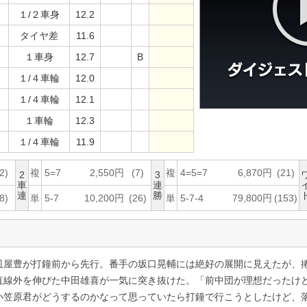
１/２車身
12.2
タイヤ差
11.6
１車身
12.7
B
１/４車輪
12.0
１/４車輪
12.1
１車輪
12.3
１/４車輪
11.9
2)
複
5=7
2,550円
(7)
複
4=5=7
6,870円
(21)
2
3
車
連
連
勝
8)
単
5-7
10,200円
(26)
単
5-7-4
79,800円
(153)
屋豊が打鐘前から先行。番手の坂口晃輔には絶好の展開に見えたが、
直線外を伸びた中田雄喜が一気に突き抜けた。「前中団が理想だったけ
小笠原君がどうするのかなって思っていたら打鐘で行こうとしたけど、