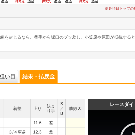
※各項目トップの
別線を封じるなら、番手から坂口のブッ差し。小笠原や原田が抵抗する
狙い目
結果・払戻金
S
レースダイ
決ま
着差
上り
／
勝敗因
り手
B
11.6
差
３/４車身
12.3
差