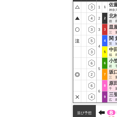
佐藤
3
1
1
神奈川
北村
4
2
2
徳 島
皿屋
3
3
3
三 重/
関 
5
4
茨 城
4
中田
3
5
福 島
小笠
6
6
岩 手/
5
坂口
2
7
三 重
原田
6
8
千 葉/
6
三登
4
9
広 島/
並び予想