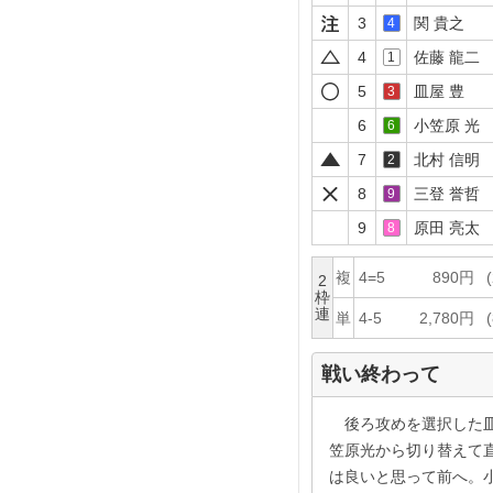
3
関 貴之
4
4
佐藤 龍二
1
5
皿屋 豊
3
6
小笠原 光
6
7
北村 信明
2
8
三登 誉哲
9
9
原田 亮太
8
複
4=5
890円
(
2
枠
連
単
4-5
2,780円
(
戦い終わって
後ろ攻めを選択した皿
笠原光から切り替えて
は良いと思って前へ。