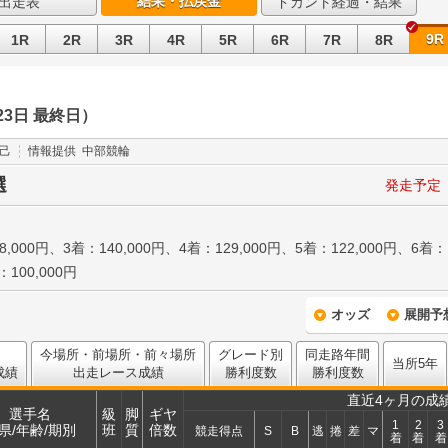
結果・払戻金
出走表
ドカント経過・結果
9R
1R
2R
3R
4R
5R
6R
7R
8R
23日 最終日）
知己
情報提供
中部競輪
選
発走予定
8,000円、3着：140,000円、4着：129,000円、5着：122,000円、6着：1
100,000円
オッズ
展開予
今場所・前場所・前々場所
グレード別
同走路年間
当所5年
成績
出走レース成績
勝利度数
勝利度数
直近4ヶ月の成
選手名
級
脚
ギヤ
1
2
3
県/年齢/期別
班
質
倍数
競走得点
S
B
逃
捲
差
マ
着
着
着