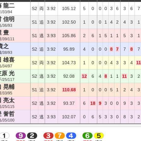
 龍二
S2
両
3.92
105.12
5
0
0
0
3
6
3
6
7
/33/94
 信明
S1
追
3.92
102.50
1
0
0
1
4
2
4
3
1
/36/93
 豊
S1
逃
3.93
105.86
2
6
1
5
1
1
5
3
1
39/111
貴之
S2
追
3.92
95.89
4
0
0
0
8
7
7
8
7
/38/93
 雄喜
S2
両
3.92
104.73
1
0
0
0
4
3
3
4
11
/34/97
原 光
S2
逃
3.92
92.08
12
6
4
8
1
1
11
3
2
25/117
 晃輔
S1
追
3.92
110.68
1
0
0
0
5
1
2
4
3
/33/95
 亮太
S2
逃
3.92
93.37
6
18
9
3
0
0
9
3
3
25/115
 誉哲
S2
逃
3.93
102.07
0
6
5
3
3
0
8
3
2
35/100