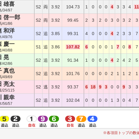
田 雄喜
S2
両
3.92
104.73
1
0
0
0
4
3
3
4
11
/34/97
口 啓一郎
S2
両
3.92
99.45
2
3
2
0
3
0
3
2
3
/41/86
連 和洋
S2
追
3.85
99.31
4
0
0
0
4
2
3
3
7
/49/76
森 慶一
S1
追
3.86
107.82
6
0
0
0
1
7
0
8
7
/40/88
 晃
S2
追
3.92
91.34
1
0
0
0
4
2
4
2
5
/42/86
子 真也
S2
追
3.92
101.76
0
0
0
0
2
1
1
2
1
/49/69
田 亮太
S2
逃
3.92
93.37
6
18
9
3
0
0
9
3
3
/25/115
川 親幸
S2
追
3.92
102.04
0
0
0
0
1
3
0
4
7
/56/57
※各項目トップの数