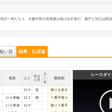
は先行一本だろう。大森中田の北両者が抜け出す画だ。瀬戸と矢口は戦
狙い目
結果・払戻金
S
レースダイ
決ま
着差
上り
／
勝敗因
り手
B
12.0
差
捲りを差す
３/４車輪
12.2
捲
７番手捲り
１/２車身
12.0
捲り３番手