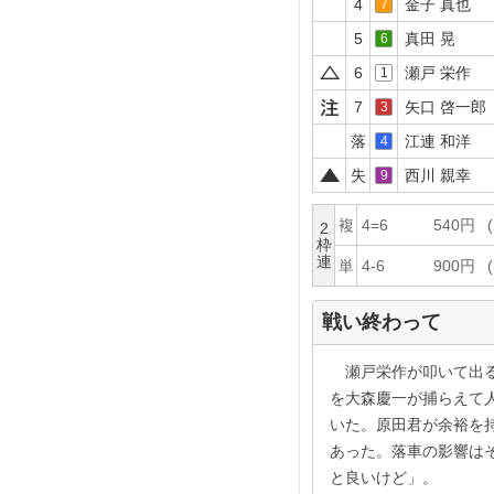
4
金子 真也
7
5
真田 晃
6
6
瀬戸 栄作
1
7
矢口 啓一郎
3
落
江連 和洋
4
失
西川 親幸
9
複
4=6
540円
(
2
枠
連
単
4-6
900円
(
戦い終わって
瀬戸栄作が叩いて出る
を大森慶一が捕らえて
いた。原田君が余裕を
あった。落車の影響は
と良いけど」。