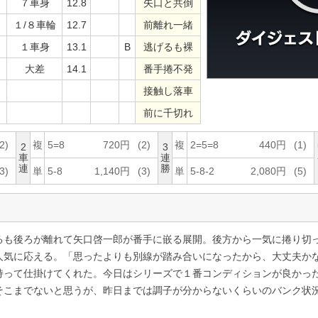
７車身
12.8
矢口と共倒
１/８車輪
12.7
前離れ一緒
１車身
13.1
B
逃げるも裸
大差
14.1
番手捲不発
接触し落車
前に千切れ
2)
複
5=8
720円
(2)
複
2=5=8
440円
(1)
2
3
車
連
連
勝
3)
単
5-8
1,140円
(3)
単
5-8-2
2,080円
(5)
も後ろが離れて矢口啓一郎が番手に嵌る展開。後方から一気に捲り切
人気に応える。「思ったよりも別線が踏み合いになったから、大丈夫か
持って仕掛けてくれた。今日はシリーズで１番コンディションが良かっ
そこまでないと思うが、昨日までは調子が分からないくらいのバンク状