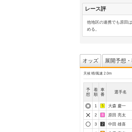
レース評
他地区の連携でも原田
める。
オッズ
展開予想・
天候 晴
/
風速 2.0m
予
着
車
選手名
想
順
番
1
大森 慶一
5
2
原田 亮太
8
3
中田 雄喜
2