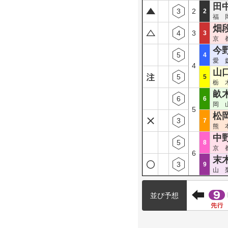
田中
3
2
2
福 岡
畑
4
3
3
京 都
今
5
4
愛 媛
4
山
5
5
栃 木
畝木
6
6
岡 山
5
松
3
7
熊 本
中
5
8
京 都
6
末
3
9
山 梨
並び予想