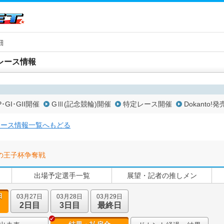
細
レース情報
P･GI･GII開催
GⅢ(記念競輪)開催
特定レース開催
Dokanto!発
レース情報一覧へもどる
の王子杯争奪戦
出場予定選手一覧
展望・記者の推しメン
日
03月27日
03月28日
03月29日
2日目
3日目
最終日