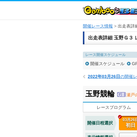
開催レース情報
出走表詳
出走表詳細 玉野Ｇ３ 
レース開催スケジュール
開催スケジュール
G
2022年03月26日
の開催
玉野競輪
瀬戸
レースプログラム
03月26
開催日程選択
初日