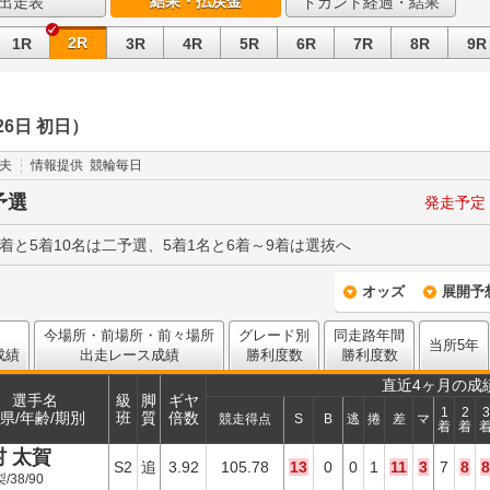
結果・払戻金
出走表
ドカント経過・結果
2R
1R
3R
4R
5R
6R
7R
8R
9R
26日 初日）
道夫
情報提供
競輪毎日
予選
発走予定
4着と5着10名は二予選、5着1名と6着～9着は選抜へ
オッズ
展開予
今場所・前場所・前々場所
グレード別
同走路年間
当所5年
成績
出走レース成績
勝利度数
勝利度数
直近4ヶ月の成
選手名
級
脚
ギヤ
1
2
3
県/年齢/期別
班
質
倍数
競走得点
S
B
逃
捲
差
マ
着
着
村 太賀
S2
追
3.92
105.78
13
0
0
1
11
3
7
8
8
/38/90