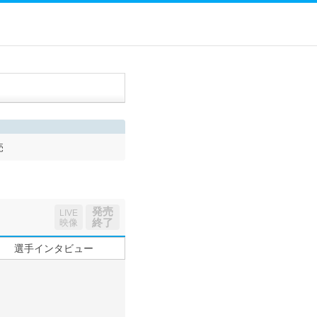
売
発売
LIVE
終了
映像
選手インタビュー