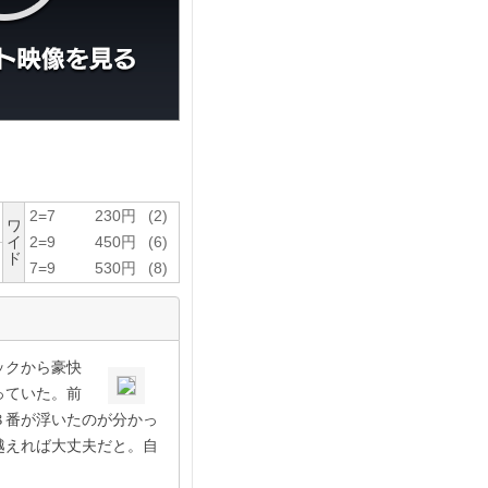
2=7
230円
(2)
ワ
イ
2=9
450円
(6)
ド
7=9
530円
(8)
ックから豪快
っていた。前
８番が浮いたのが分かっ
越えれば大丈夫だと。自