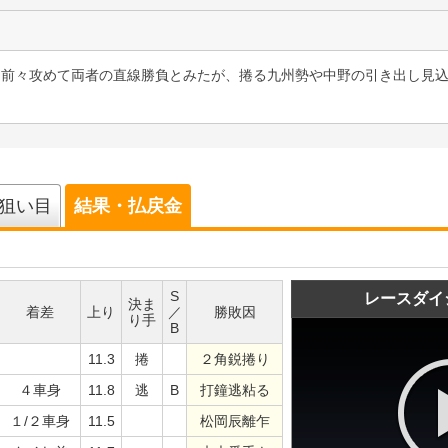
。前々攻めて両者の直線勝負とみたが、捲る九州勢や中野の引き出し見
狙い目
結果・払戻金
S
レースダイ
決ま
着差
上り
／
勝敗因
り手
B
11.3
捲
２角鋭捲り
４車身
11.8
逃
B
打鐘逃粘る
１/２車身
11.5
松岡辰離乍