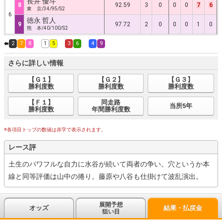
長井 優斗
8
92.59
3
0
0
0
7
6
東 京/34/95/S2
6
徳永 哲人
9
97.72
2
0
0
0
1
0
熊 本/40/100/S2
2
7
8
1
5
3
6
4
9
さらに詳しい情報
【Ｇ１】
【Ｇ２】
【Ｇ３】
勝利度数
勝利度数
勝利度数
【Ｆ１】
同走路
当所5年
勝利度数
年間勝利度数
※各項目トップの数値は赤字で表示されます。
レース評
土生のパワフルな自力に水谷が続いて両者の争い。穴というか本
線と同等評価は山中の捲り。藤原や八谷も仕掛けて波乱演出。
展開予想
オッズ
結果・払戻金
狙い目