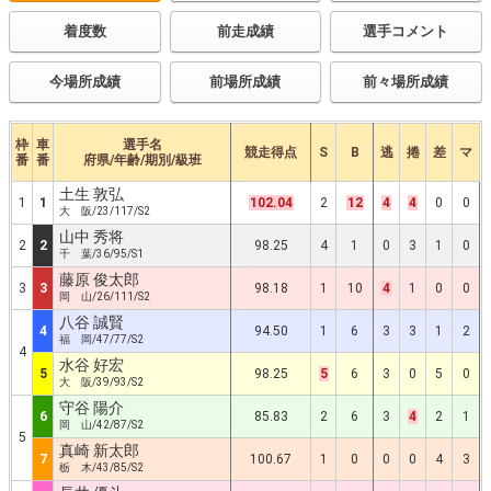
着度数
前走成績
選手コメント
今場所成績
前場所成績
前々場所成績
枠
車
選手名
競走得点
S
B
逃
捲
差
マ
番
番
府県/年齢/期別/級班
土生 敦弘
1
1
102.04
2
12
4
4
0
0
大 阪/23/117/S2
山中 秀将
2
2
98.25
4
1
0
3
1
0
千 葉/36/95/S1
藤原 俊太郎
3
3
98.18
1
10
4
1
0
0
岡 山/26/111/S2
八谷 誠賢
4
94.50
1
6
3
3
1
2
福 岡/47/77/S2
4
水谷 好宏
5
98.25
5
6
3
0
5
0
大 阪/39/93/S2
守谷 陽介
6
85.83
2
6
3
4
2
1
岡 山/42/87/S2
5
真崎 新太郎
7
100.67
1
0
0
0
4
3
栃 木/43/85/S2