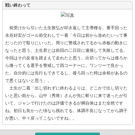
戦い終わって
前受けから引いた土生敦弘が叩き返して主導権を。番手回った
水谷好宏がゴール前交わして一着「今日は前から攻めたいって事
だったので取りにいった。周りに警戒されてるから赤板の動きに
なったと思う。土生君とは前回の二日目に連係して失敗してる。
今回はその反省を踏まえて走れたと思う。出切ってからは後ろか
ら捲ってくる選手を警戒して四コーナーに。ワンツーで良かっ
た。自分的には先行もできてるし、後ろ回った時は余裕があるの
で悪くはないと思う」。
土生が二着「出し切れずに終わるよりは、どこかで出し切りた
いと思い前から。山中（秀将）さんが先に斬りに来て迷ったが引
いて。ジャンで行けたのは評価できるが脚自体はまだ全然です
ね。初日も良かった頃なら残れてる。体調不良になってから調子
が悪い。中々戻ってこないですね」。