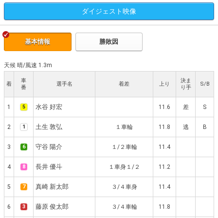
ダイジェスト
映像
基本情報
勝敗因
天候 晴
/
風速 1.3m
車
決ま
着
選手名
着差
上り
S/B
番
り手
水谷 好宏
1
5
11.6
差
S
土生 敦弘
2
1
１車輪
11.8
逃
B
守谷 陽介
3
6
１/２車輪
11.4
長井 優斗
4
8
１車身１/２
11.2
真崎 新太郎
5
7
３/４車身
11.4
藤原 俊太郎
6
3
３/４車輪
11.8