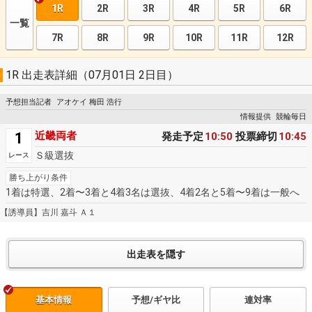
1R
2R
3R
4R
5R
6R
一覧
7R
8R
9R
10R
11R
12R
1R 出走表詳細（07月01日 2日目）
予想担当記者
アオケイ 梅田 浩行
情報提供
競輪毎日
1
近畿両者
発走予定
10:50
投票締切
10:45
Ｓ級選抜
レース
勝ち上がり条件
1着は特選、2着〜3着と4着3名は選抜、4着2名と5着〜9着は一般へ
【誘導員】吉川 嘉斗 Ａ１
基本情報
予想/ギヤ比
連対率