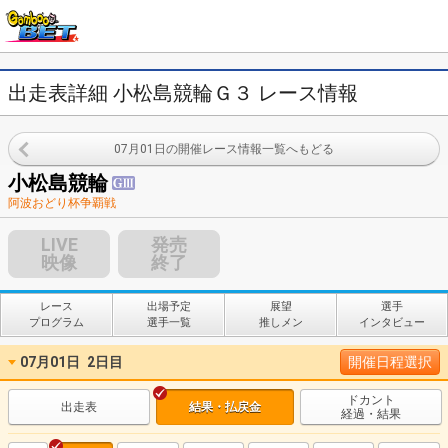
出走表詳細 小松島競輪Ｇ３ レース情報
07月01日の開催レース情報一覧へもどる
小松島競輪
阿波おどり杯争覇戦
LIVE
発売
映像
終了
レース
出場予定
展望
選手
プログラム
選手一覧
推しメン
インタビュー
07月01日
2日目
開催日程選択
ドカント
出走表
結果・払戻金
経過・結果