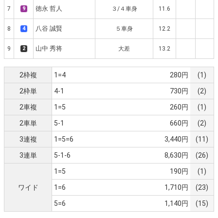
徳永 哲人
7
9
３/４車身
11.6
八谷 誠賢
8
4
５車身
12.2
山中 秀将
9
2
大差
13.2
2枠複
1=4
280円
(1)
2枠単
4-1
730円
(2)
2車複
1=5
260円
(1)
2車単
5-1
660円
(2)
3連複
1=5=6
3,440円
(11)
3連単
5-1-6
8,630円
(26)
1=5
190円
(1)
ワイド
1=6
1,710円
(23)
5=6
1,140円
(15)