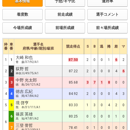
基本情報
予想/ギヤ比
連対率
着度数
前走成績
選手コメント
今場所成績
前場所成績
前々場所成績
枠
車
選手名
競走得点
S
B
逃
捲
差
マ
番
番
府県/年齢/期別/級班
大崎 和也
1
1
87.50
2
0
0
1
6
2
青 森/37/92/A1
荻野 哲
2
2
87.22
2
0
0
0
4
6
神奈川/49/75/A1
中野 光太郎
3
3
85.68
3
7
1
8
0
0
徳 島/24/121/A2
徳吉 広紀
4
4
84.92
2
0
0
0
4
3
福 岡/47/84/A2
境 啓亨
5
5
83.33
1
3
0
4
2
0
熊 本/31/111/A1
篠原 英雄
6
80.25
0
0
0
0
1
0
高 知/47/81/A2
6
三登 誉哲
7
78.41
0
1
0
0
0
0
広 島/37/100/A1