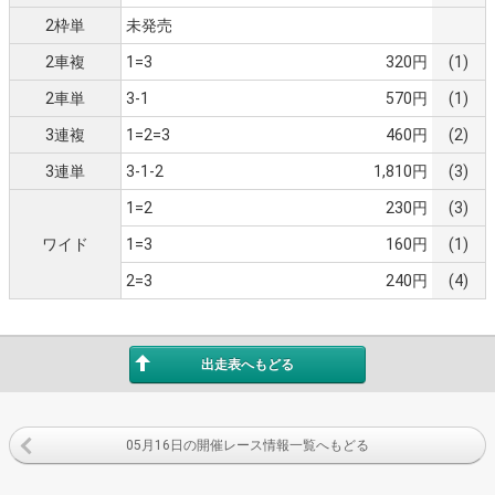
2枠単
未発売
2車複
1=3
320円
(1)
2車単
3-1
570円
(1)
3連複
1=2=3
460円
(2)
3連単
3-1-2
1,810円
(3)
1=2
230円
(3)
ワイド
1=3
160円
(1)
2=3
240円
(4)
出走表へもどる
05月16日の開催レース情報一覧へもどる