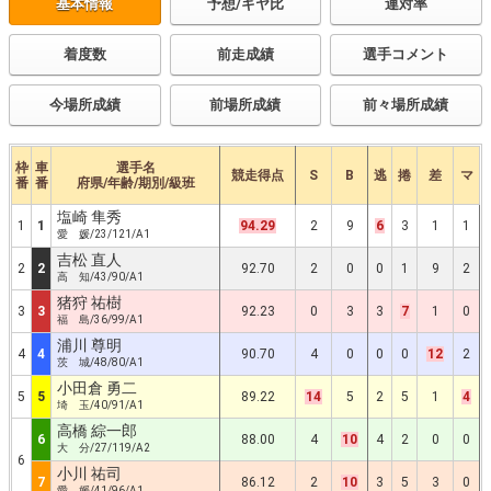
基本情報
予想/ギヤ比
連対率
着度数
前走成績
選手コメント
今場所成績
前場所成績
前々場所成績
枠
車
選手名
競走得点
S
B
逃
捲
差
マ
番
番
府県/年齢/期別/級班
塩崎 隼秀
1
1
94.29
2
9
6
3
1
1
愛 媛/23/121/A1
吉松 直人
2
2
92.70
2
0
0
1
9
2
高 知/43/90/A1
猪狩 祐樹
3
3
92.23
0
3
3
7
1
0
福 島/36/99/A1
浦川 尊明
4
4
90.70
4
0
0
0
12
2
茨 城/48/80/A1
小田倉 勇二
5
5
89.22
14
5
2
5
1
4
埼 玉/40/91/A1
高橋 綜一郎
6
88.00
4
10
4
2
0
0
大 分/27/119/A2
6
小川 祐司
7
86.12
2
10
3
5
3
0
愛 媛/41/96/A1